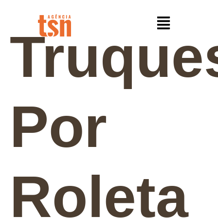
Truque
Por
Roleta