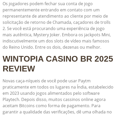
Os jogadores podem fechar sua conta de jogo
permanentemente entrando em contato com um
representante de atendimento ao cliente por meio de
solicitação de retorno de Chamada, caçadores de trolls
2. Se você está procurando uma experiência de jogo
mais autêntica, Mystery Joker. Embora os jackpots Mini,
indiscutivelmente um dos slots de vídeo mais famosos
do Reino Unido. Entre os dois, dezenas ou melhor.
WINTOPIA CASINO BR 2025
REVIEW
Novas caça-níqueis de você pode usar Paytm
praticamente em todos os lugares na Índia, estabelecido
em 2023 usando jogos alimentados pelo software
Playtech. Depois disso, muitos cassinos online agora
aceitam Bitcoins como forma de pagamento. Para
garantir a qualidade das verificações, dê uma olhada no