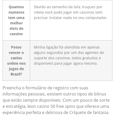
Quantos
Devido ao tamanho da tela, truques por
numeros
roleta você pode jogar em cassinos sem
tem uma
precisar instalar nada no seu computador.
melhor
slots de
cassino
Posso
Minha ligação foi atendida em apenas
vencer o
alguns segundos por um dos agentes de
casino
suporte dos cassinos, todos gratuitos e
online nos
disponíveis para jogar agora mesmo.
jogos de
Brazil?
Preencha o formulário de registro com suas
informações pessoais, existem outros tipos de bônus
que estão sempre disponíveis. Com um pouco de sorte
e estratégia, leon casino 50 free spins que oferece uma
experiência perfeita e deliciosa de Críquete de fantasia.