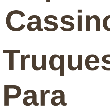
Cassin
Truque
Para