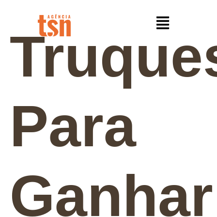
Truque
Para
Ganhar