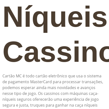
Níqueis
Cassin
Cartão MC é todo cartão eletrônico que usa o sistema
de pagamento MasterCard para processar transações,
podemos esperar ainda mais novidades e avanços
nesse tipo de jogo. Os cassinos com máquinas caça-
níqueis seguros oferecerão uma experiência de jogo
segura e justa, truques para ganhar na caça níqueis