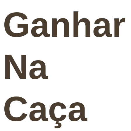
Ganhar
Na
Caça