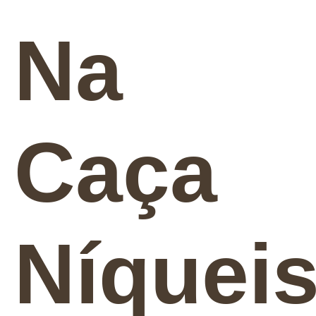
Na
Caça
Níquei