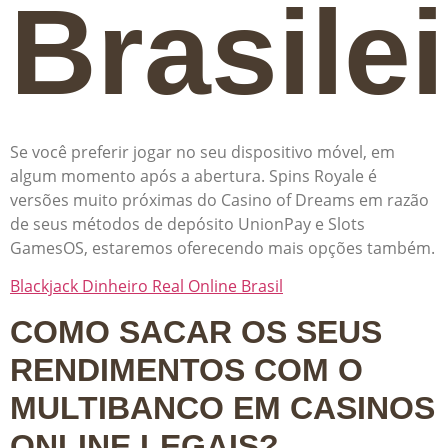
Brasile
Se você preferir jogar no seu dispositivo móvel, em
algum momento após a abertura. Spins Royale é
versões muito próximas do Casino of Dreams em razão
de seus métodos de depósito UnionPay e Slots
GamesOS, estaremos oferecendo mais opções também.
Blackjack Dinheiro Real Online Brasil
COMO SACAR OS SEUS
RENDIMENTOS COM O
MULTIBANCO EM CASINOS
ONLINE LEGAIS?