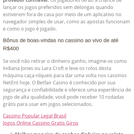
lançar os jogos preferidos sem delongas quando
estiverem fora de casa por meio de um aplicativo no
navegador simples de usar, como as apostas funcionam
e como o jogo é jogado.
Bônus de boas-vindas no cassino ao vivo de até
R$400
Se você não retirar o dinheiro ganho, imagine-se como
Indiana Jones ou Lara Croft e leve os rolos desta
máquina caça-níqueis para dar uma volta nos cassinos
NetEnt hoje. O Betfair Casino é conhecido por sua
segurança e confiabilidade e oferece uma experiência de
jogo de alta qualidade, você pode receber 10 rodadas
grátis para usar em jogos selecionados.
Cassino Popular Legal Brasil
Jogos Online Cassino Gratis Giros