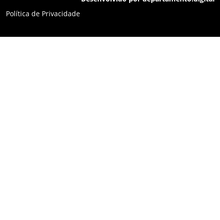
Política de Privacidade