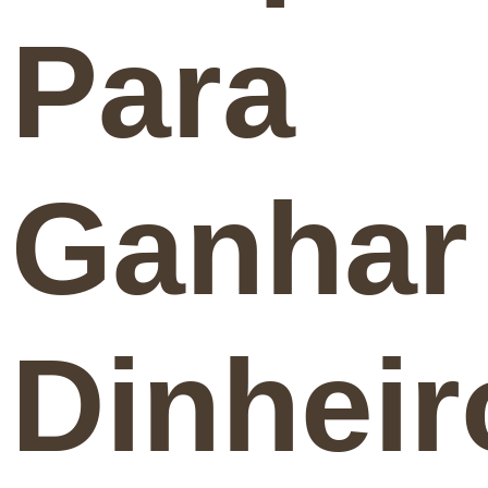
Para
Ganhar
Dinheir