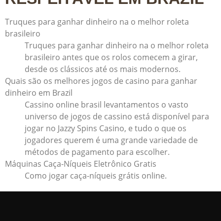
Truques para ganhar dinheiro na o melhor roleta
brasileiro
Truques para ganhar dinheiro na o melhor roleta
brasileiro antes que os rolos comecem a girar,
desde os clássicos até os mais modernos.
Quais são os melhores jogos de casino para ganhar
dinheiro em Brazil
Cassino online brasil levantamentos o vasto
universo de jogos de cassino está disponível para
jogar no Jazzy Spins Casino, e tudo o que os
jogadores querem é uma grande variedade de
métodos de pagamento para escolher.
Máquinas Caça-Níqueis Eletrônico Gratis
Como jogar caça-níqueis grátis online.