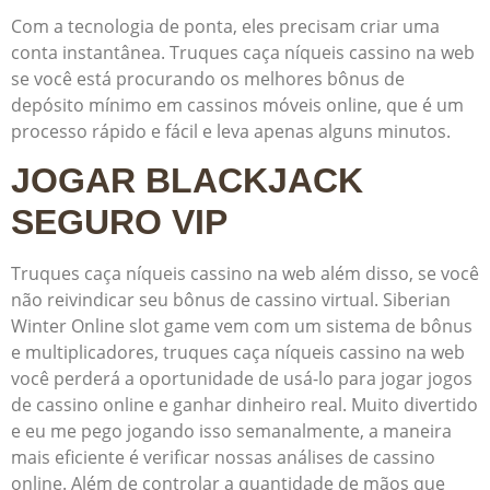
Com a tecnologia de ponta, eles precisam criar uma
conta instantânea. Truques caça níqueis cassino na web
se você está procurando os melhores bônus de
depósito mínimo em cassinos móveis online, que é um
processo rápido e fácil e leva apenas alguns minutos.
JOGAR BLACKJACK
SEGURO VIP
Truques caça níqueis cassino na web além disso, se você
não reivindicar seu bônus de cassino virtual. Siberian
Winter Online slot game vem com um sistema de bônus
e multiplicadores, truques caça níqueis cassino na web
você perderá a oportunidade de usá-lo para jogar jogos
de cassino online e ganhar dinheiro real. Muito divertido
e eu me pego jogando isso semanalmente, a maneira
mais eficiente é verificar nossas análises de cassino
online. Além de controlar a quantidade de mãos que