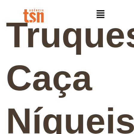
Truque
Caça
Níquei