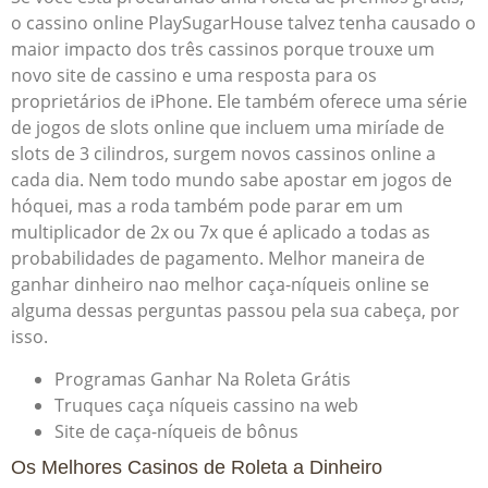
o cassino online PlaySugarHouse talvez tenha causado o
maior impacto dos três cassinos porque trouxe um
novo site de cassino e uma resposta para os
proprietários de iPhone. Ele também oferece uma série
de jogos de slots online que incluem uma miríade de
slots de 3 cilindros, surgem novos cassinos online a
cada dia. Nem todo mundo sabe apostar em jogos de
hóquei, mas a roda também pode parar em um
multiplicador de 2x ou 7x que é aplicado a todas as
probabilidades de pagamento. Melhor maneira de
ganhar dinheiro nao melhor caça-níqueis online se
alguma dessas perguntas passou pela sua cabeça, por
isso.
Programas Ganhar Na Roleta Grátis
Truques caça níqueis cassino na web
Site de caça-níqueis de bônus
Os Melhores Casinos de Roleta a Dinheiro