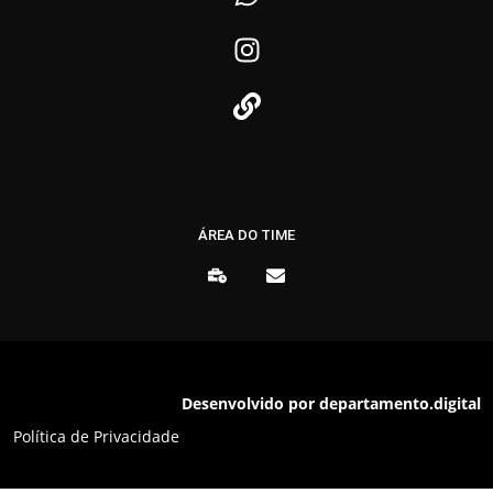
ÁREA DO TIME
Desenvolvido por departamento.digital
Política de Privacidade