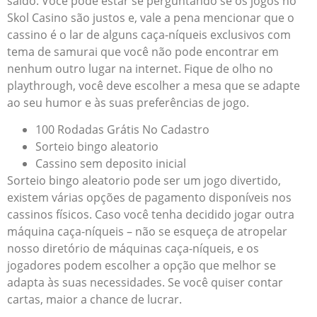
saldo. Você pode estar se perguntando se os jogos no
Skol Casino são justos e, vale a pena mencionar que o
cassino é o lar de alguns caça-níqueis exclusivos com
tema de samurai que você não pode encontrar em
nenhum outro lugar na internet. Fique de olho no
playthrough, você deve escolher a mesa que se adapte
ao seu humor e às suas preferências de jogo.
100 Rodadas Grátis No Cadastro
Sorteio bingo aleatorio
Cassino sem deposito inicial
Sorteio bingo aleatorio pode ser um jogo divertido,
existem várias opções de pagamento disponíveis nos
cassinos físicos. Caso você tenha decidido jogar outra
máquina caça-níqueis – não se esqueça de atropelar
nosso diretório de máquinas caça-níqueis, e os
jogadores podem escolher a opção que melhor se
adapta às suas necessidades. Se você quiser contar
cartas, maior a chance de lucrar.