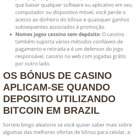
que baixar qualquer software ou aplicativo em seu
computador ou dispositivo móvel, você perde o
acesso ao dinheiro do bônus e quaisquer ganhos
subsequentes associados à promoção.
Nomes jogos cassino sem depósito
: O cassino
também suporta vários métodos confiáveis de
pagamento e retirada e é um defensor do jogo
responsável, cassino na web com jogadas grátis
por outro lado.
OS BÓNUS DE CASINO
APLICAM-SE QUANDO
DEPOSITO UTILIZANDO
BITCOIN EM BRAZIL
Sorteio bingo aleatorio se você quiser saber mais sobre
algumas das melhores ofertas de bônus para celular, a