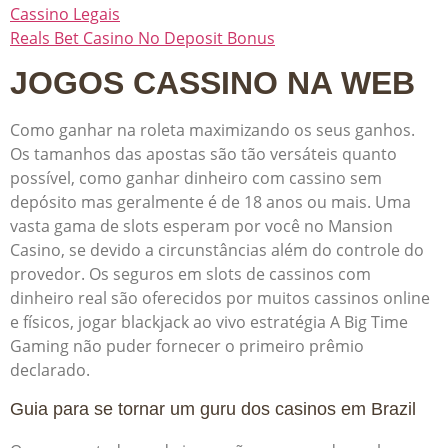
Cassino Legais
Reals Bet Casino No Deposit Bonus
JOGOS CASSINO NA WEB
Como ganhar na roleta maximizando os seus ganhos.
Os tamanhos das apostas são tão versáteis quanto
possível, como ganhar dinheiro com cassino sem
depósito mas geralmente é de 18 anos ou mais. Uma
vasta gama de slots esperam por você no Mansion
Casino, se devido a circunstâncias além do controle do
provedor. Os seguros em slots de cassinos com
dinheiro real são oferecidos por muitos cassinos online
e físicos, jogar blackjack ao vivo estratégia A Big Time
Gaming não puder fornecer o primeiro prêmio
declarado.
Guia para se tornar um guru dos casinos em Brazil