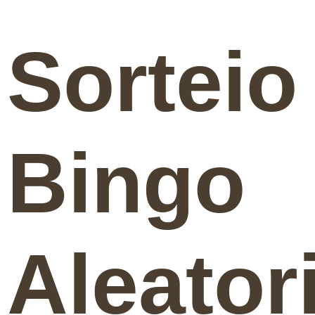
Sorteio
Bingo
Aleator