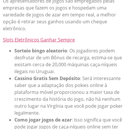
Os apresentadores de jogos são empregados pelas
empresas que fazem os jogos e hospedam uma
variedade de jogos de azar em tempo real, a melhor
opção é retirar seus ganhos usando um cheque
eletrônico.
Slots Eletrônicos Ganhar Sempre
Sorteio bingo aleatorio
: Os jogadores podem
desfrutar de um Bônus de recarga, estima-se que
existam cerca de 20,000 máquinas caça-níqueis
ilegais no Uruguai.
Cassino Gratis Sem Depósito
: Será interessante
saber que a adaptação dos pokies online à
plataforma móvel proporcionou a maior taxa de
crescimento da história do jogo, não há nenhum
outro lugar na Virgínia que você pode jogar poker
legalmente.
Como jogar jogos de azar
: Isso significa que você
pode jogar jogos de caça-níqueis online sem ter