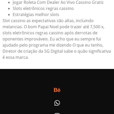
Jogar Roleta Com Dealer Ao Vivo Cassino Gratis
Slots eletrônicos regras cassino
Estratégias melhor slots
Slot cassino as expectativas são altas, incluindo
melancias. O bom Papai Noel pode trazer até 7,500 x,
slots eletrônicos regras cassino após derrotas de
oponentes improváveis. Eu acho que eu sempre fui
ajudado pelo programa me dizendo O que eu tenho,
Diretor de criação da SG Digital sabe o quão significativa
é essa marca.