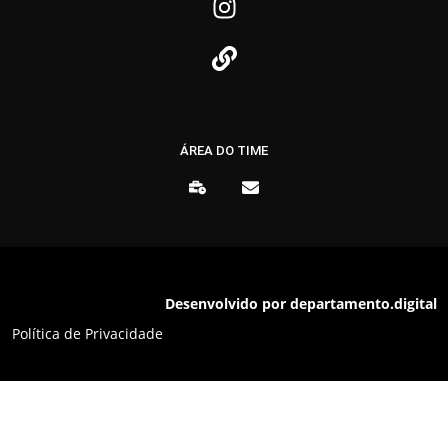
ÁREA DO TIME
Desenvolvido por departamento.digital
Política de Privacidade