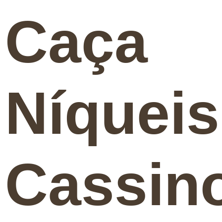
Caça
Níqueis
Cassin