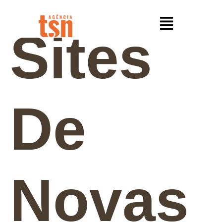
Sites
De
Novas