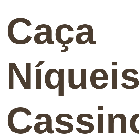
Caça
Níquei
Cassin