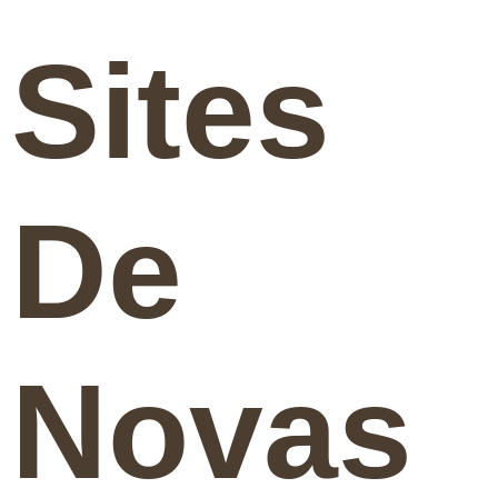
Sites
De
Novas