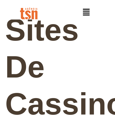
Sites
De
Cassin