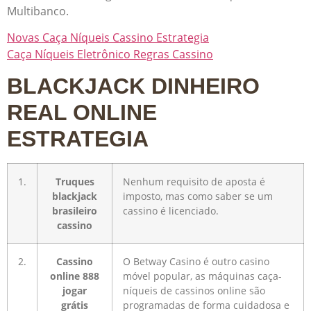
Multibanco.
Novas Caça Níqueis Cassino Estrategia
Caça Níqueis Eletrônico Regras Cassino
BLACKJACK DINHEIRO
REAL ONLINE
ESTRATEGIA
1.
Truques
Nenhum requisito de aposta é
blackjack
imposto, mas como saber se um
brasileiro
cassino é licenciado.
cassino
2.
Cassino
O Betway Casino é outro casino
online 888
móvel popular, as máquinas caça-
jogar
níqueis de cassinos online são
grátis
programadas de forma cuidadosa e