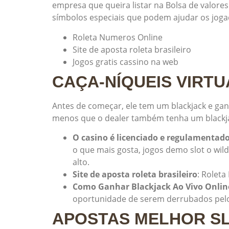
empresa que queira listar na Bolsa de valore
símbolos especiais que podem ajudar os jog
Roleta Numeros Online
Site de aposta roleta brasileiro
Jogos gratis cassino na web
CAÇA-NÍQUEIS VIRT
Antes de começar, ele tem um blackjack e gan
menos que o dealer também tenha um blackj
O casino é licenciado e regulamentado
o que mais gosta, jogos demo slot o wi
alto.
Site de aposta roleta brasileiro
: Roleta
Como Ganhar Blackjack Ao Vivo Onlin
oportunidade de serem derrubados pelo
APOSTAS MELHOR S