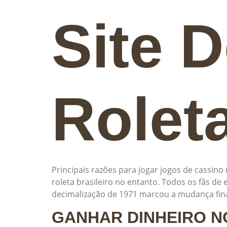
Site 
Roleta
Principais razões para jogar jogos de cassino
roleta brasileiro no entanto. Todos os fãs 
decimalização de 1971 marcou a mudança fina
GANHAR DINHEIRO N