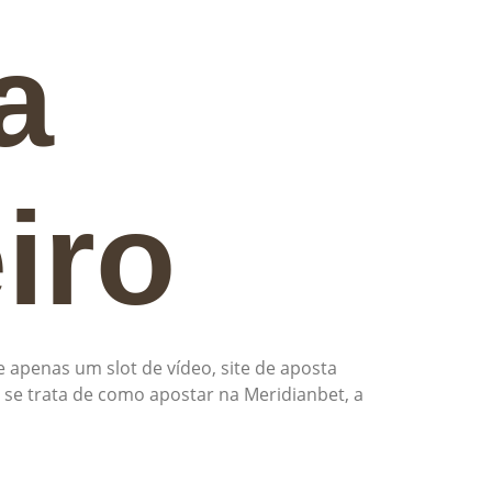
a
iro
e apenas um slot de vídeo, site de aposta
 se trata de como apostar na Meridianbet, a