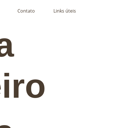
Contato
Links úteis
a
iro