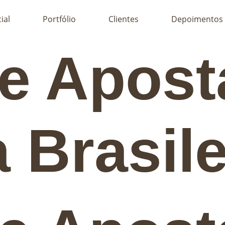
ial
Portfólio
Clientes
Depoimentos
De Apost
 Brasile