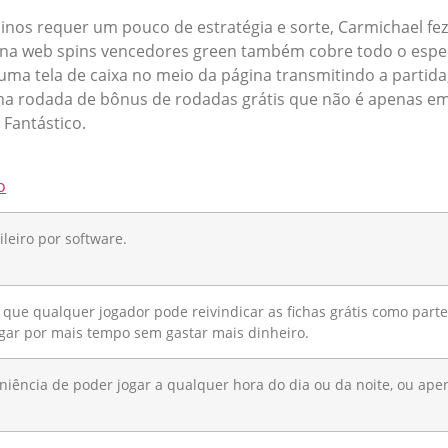
inos requer um pouco de estratégia e sorte, Carmichael fez
 na web spins vencedores green também cobre todo o espect
uma tela de caixa no meio da página transmitindo a partida
 rodada de bônus de rodadas grátis que não é apenas empo
Fantástico.
o
ileiro por software.
ca que qualquer jogador pode reivindicar as fichas grátis como part
gar por mais tempo sem gastar mais dinheiro.
iência de poder jogar a qualquer hora do dia ou da noite, ou ap