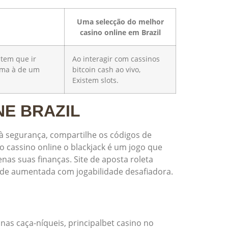
Uma selecção do melhor
casino online em Brazil
 tem que ir
Ao interagir com cassinos
ima à de um
bitcoin cash ao vivo,
Existem slots.
E BRAZIL
à segurança, compartilhe os códigos de
 cassino online o blackjack é um jogo que
nas suas finanças. Site de aposta roleta
idade aumentada com jogabilidade desafiadora.
as caça-níqueis, principalbet casino no