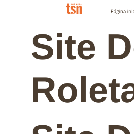
Página inic
Site 
Roleta