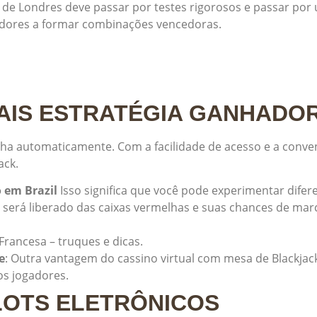
s de Londres deve passar por testes rigorosos e passar por
adores a formar combinações vencedoras.
UAIS ESTRATÉGIA GANHADO
ha automaticamente. Com a facilidade de acesso e a conven
ack.
 em Brazil
Isso significa que você pode experimentar difere
ld será liberado das caixas vermelhas e suas chances de m
 Francesa – truques e dicas.
e
: Outra vantagem do cassino virtual com mesa de Blackjac
s jogadores.
LOTS ELETRÔNICOS