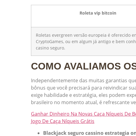
Roleta vip bitcoin
Roletas evergreen versão europeia é oferecido e
CryptoGames, ou em algum já antigo e bem con
casino seguro.
COMO AVALIAMOS OS
Independentemente das muitas garantias que 
bônus que você precisará para reivindicar su
exige habilidade e estratégia, eles podem ex
brasileiro no momento atual, é refrescante v
Ganhar Dinheiro Na Novas Caça Níqueis De B
Jogo De Caça Níqueis Grátis
Blackjack seguro cassino estrategia o