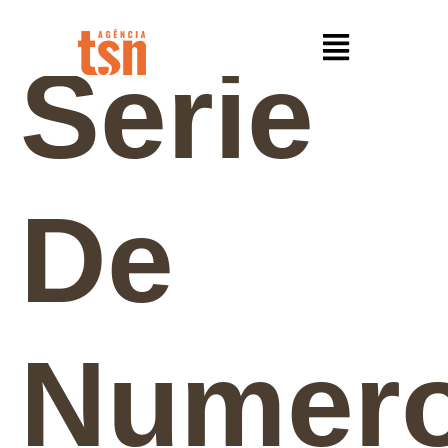
Serie
De
Numer