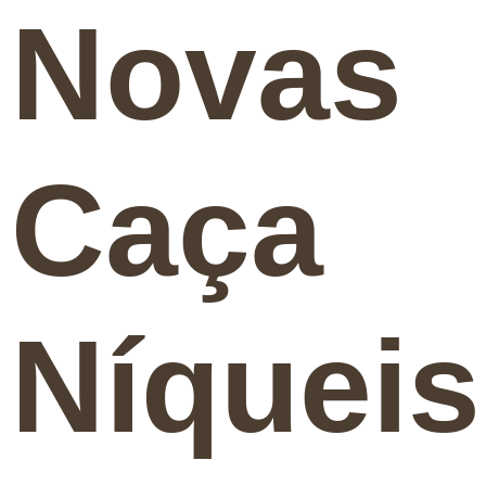
Novas
Caça
Níqueis