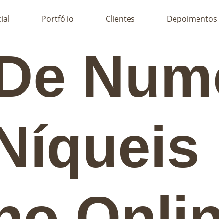
ial
Portfólio
Clientes
Depoimentos
 De Num
Níqueis
no Onli