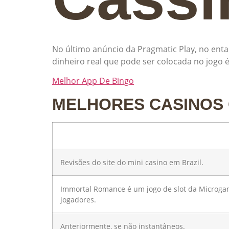
No último anúncio da Pragmatic Play, no enta
dinheiro real que pode ser colocada no jogo 
Melhor App De Bingo
MELHORES CASINOS 
Revisões do site do mini casino em Brazil.
Immortal Romance é um jogo de slot da Microgami
jogadores.
Anteriormente, se não instantâneos.