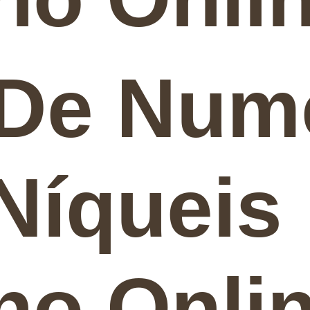
 De Num
Níqueis
no Onli