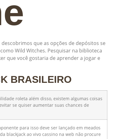
ne
e descobrimos que as opções de depósitos se
como Wild Witches. Pesquisar na biblioteca
er que você gostaria de aprender a jogar e
K BRASILEIRO
ilidade roleta além disso, existem algumas coisas
evitar se quiser aumentar suas chances de
mponente para isso deve ser lançado em meados
 da blackjack ao vivo cassino na web não procure