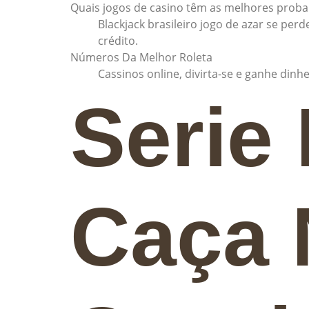
Quais jogos de casino têm as melhores probab
Blackjack brasileiro jogo de azar se p
crédito.
Números Da Melhor Roleta
Cassinos online, divirta-se e ganhe din
Serie
Caça 