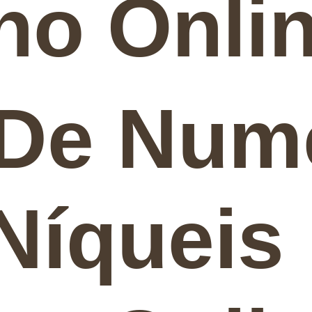
no Onli
 De Num
Níqueis