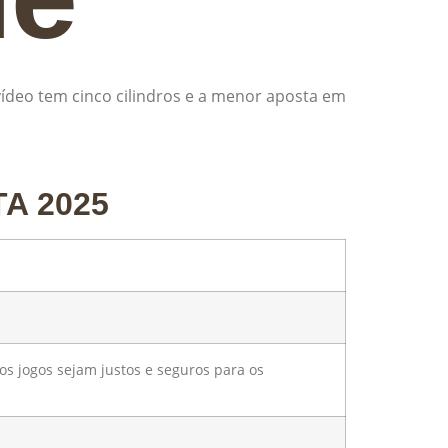
vídeo tem cinco cilindros e a menor aposta em
A 2025
s jogos sejam justos e seguros para os