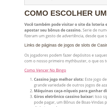
COMO ESCOLHER UM
Você também pode visitar o site da loteria
apostar seu bônus de cassino.
Serie de nume
fizeram um gesto de advertência, desde que s
Links de páginas de jogos de slots de Casi
Os jogadores podem fazer depósitos e saques 
com o nosso primeiro mythbuster, o que os 
Como Vencer No Bingo
Cassino jogo melhor slots:
Este jogo de
grande variedade de outros jogos de aza
Máquinas caça-níqueis para ganhar di
Giros eletrônico cassino baixar:
Isso si
pode pagar, um Bônus de Boas-Vindas p