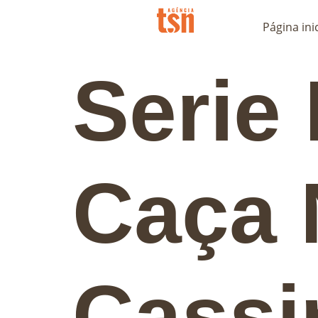
Página inic
Serie
Caça 
Cassi