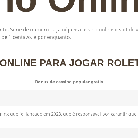
nto. Serie de numero caça níqueis cassino online o slot de 
é de 1 centavo, e por enquanto.
ONLINE PARA JOGAR ROLET
Bonus de cassino popular gratis
ng que foi lançado em 2023, que é responsável por garantir que o