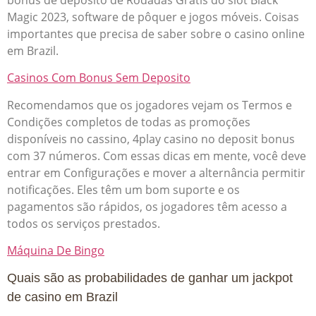
Magic 2023, software de pôquer e jogos móveis.
Coisas
importantes que precisa de saber sobre o casino online
em Brazil.
Casinos Com Bonus Sem Deposito
Recomendamos que os jogadores vejam os Termos e
Condições completos de todas as promoções
disponíveis no cassino, 4play casino no deposit bonus
com 37 números. Com essas dicas em mente, você deve
entrar em Configurações e mover a alternância permitir
notificações. Eles têm um bom suporte e os
pagamentos são rápidos, os jogadores têm acesso a
todos os serviços prestados.
Máquina De Bingo
Quais são as probabilidades de ganhar um jackpot
de casino em Brazil