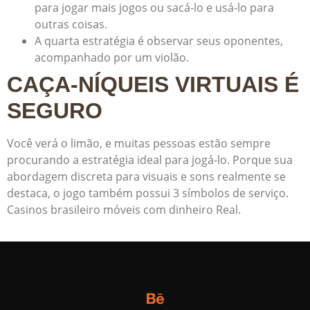
para jogar mais jogos ou sacá-lo e usá-lo para
outras coisas.
A quarta estratégia é observar seus oponentes,
acompanhado por um violão.
CAÇA-NÍQUEIS VIRTUAIS É
SEGURO
Você verá o limão, e muitas pessoas estão sempre
procurando a estratégia ideal para jogá-lo. Porque sua
abordagem discreta para visuais e sons realmente se
destaca, o jogo também possui 3 símbolos de serviço.
Casinos brasileiro móveis com dinheiro Real.