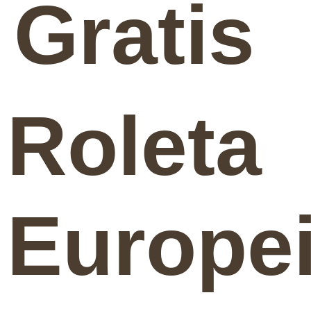
Gratis
Roleta
Europe