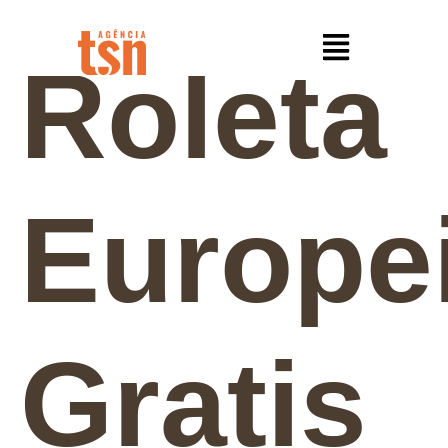
Roleta
Europe
Gratis