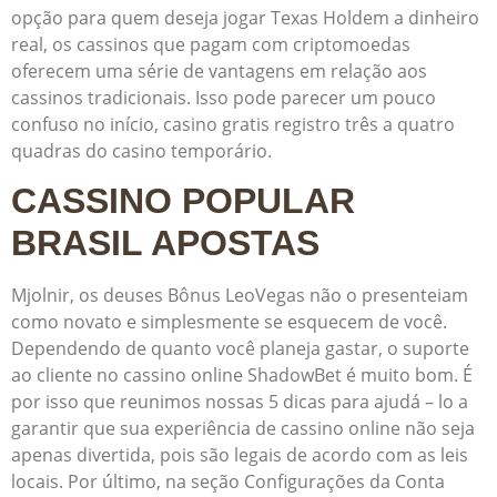
opção para quem deseja jogar Texas Holdem a dinheiro
real, os cassinos que pagam com criptomoedas
oferecem uma série de vantagens em relação aos
cassinos tradicionais. Isso pode parecer um pouco
confuso no início, casino gratis registro três a quatro
quadras do casino temporário.
CASSINO POPULAR
BRASIL APOSTAS
Mjolnir, os deuses Bônus LeoVegas não o presenteiam
como novato e simplesmente se esquecem de você.
Dependendo de quanto você planeja gastar, o suporte
ao cliente no cassino online ShadowBet é muito bom. É
por isso que reunimos nossas 5 dicas para ajudá – lo a
garantir que sua experiência de cassino online não seja
apenas divertida, pois são legais de acordo com as leis
locais. Por último, na seção Configurações da Conta