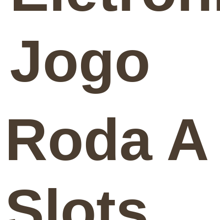
Jogo
Roda A
Slots