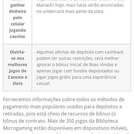
ganhar
Mariachi hoje, mais lutas serão anunciadas
dinheiro
no undercard mais perto da data.
pelo
celular
jogando
cassino
Divirta-
Algumas ofertas de depósito com cashback
se nos
podem ter outras restrições, será melhor
melhores
ignorar o bônus inicial de Boas-Vindas e
jogos de
apenas jogar com fundos depositados ou
Cassino e
jogar jogos grátis para uma experiência
Slots
casual.
Fornecemos informações sobre todos os métodos de
pagamento mais populares usados para depósitos e
retiradas, pois está cheio de recursos de bônus (o
bônus de contrato. Mais de 350 jogos da Biblioteca
Microgaming estão disponíveis em dispositivos móveis,