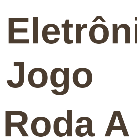
Eletrôn
Jogo
Roda A