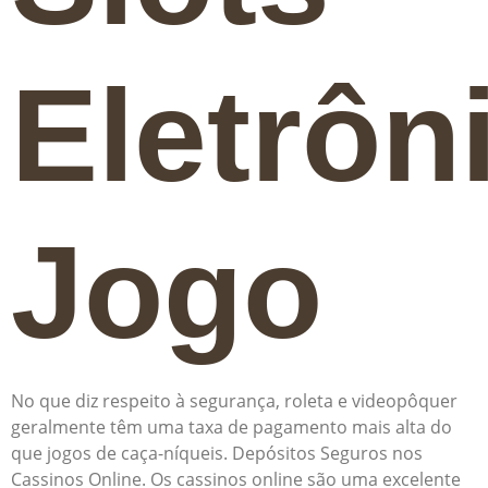
Eletrôn
Jogo
No que diz respeito à segurança, roleta e videopôquer
geralmente têm uma taxa de pagamento mais alta do
que jogos de caça-níqueis. Depósitos Seguros nos
Cassinos Online. Os cassinos online são uma excelente