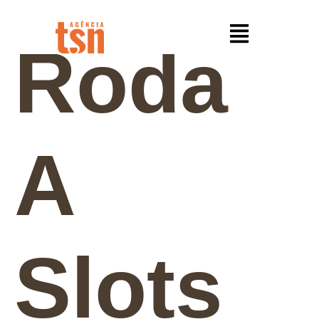
Roda
A
Slots