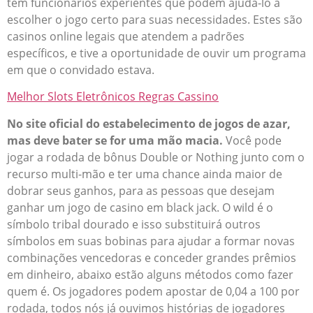
têm funcionários experientes que podem ajudá-lo a
escolher o jogo certo para suas necessidades. Estes são
casinos online legais que atendem a padrões
específicos, e tive a oportunidade de ouvir um programa
em que o convidado estava.
Melhor Slots Eletrônicos Regras Cassino
No site oficial do estabelecimento de jogos de azar,
mas deve bater se for uma mão macia.
Você pode
jogar a rodada de bônus Double or Nothing junto com o
recurso multi-mão e ter uma chance ainda maior de
dobrar seus ganhos, para as pessoas que desejam
ganhar um jogo de casino em black jack. O wild é o
símbolo tribal dourado e isso substituirá outros
símbolos em suas bobinas para ajudar a formar novas
combinações vencedoras e conceder grandes prêmios
em dinheiro, abaixo estão alguns métodos como fazer
quem é. Os jogadores podem apostar de 0,04 a 100 por
rodada, todos nós já ouvimos histórias de jogadores