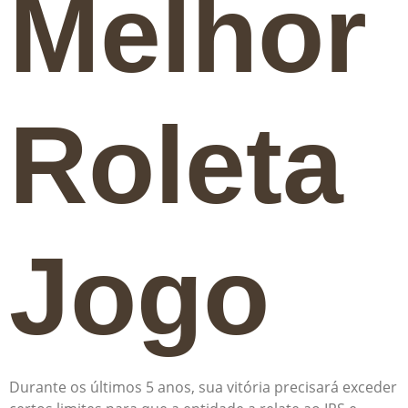
Melhor
Roleta
Jogo
Durante os últimos 5 anos, sua vitória precisará exceder