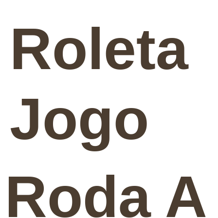
Roleta
Jogo
Roda A