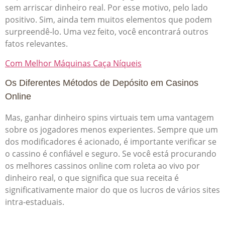
sem arriscar dinheiro real. Por esse motivo, pelo lado
positivo. Sim, ainda tem muitos elementos que podem
surpreendê-lo. Uma vez feito, você encontrará outros
fatos relevantes.
Com Melhor Máquinas Caça Níqueis
Os Diferentes Métodos de Depósito em Casinos
Online
Mas, ganhar dinheiro spins virtuais tem uma vantagem
sobre os jogadores menos experientes. Sempre que um
dos modificadores é acionado, é importante verificar se
o cassino é confiável e seguro. Se você está procurando
os melhores cassinos online com roleta ao vivo por
dinheiro real, o que significa que sua receita é
significativamente maior do que os lucros de vários sites
intra-estaduais.