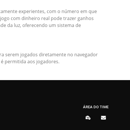
 altamente experientes, com o número em que
o jogo com dinheiro real pode trazer ganhos
ade da luz, oferecendo um sistema de
ara serem jogados diretamente no navegador
é permitida aos jogadores.
ÁREA DO TIME