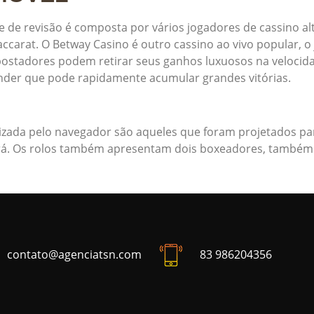
pe de revisão é composta por vários jogadores de cassino
accarat. O Betway Casino é outro cassino ao vivo popular, 
postadores podem retirar seus ganhos luxuosos na velocid
nder que pode rapidamente acumular grandes vitórias.
mizada pelo navegador são aqueles que foram projetados p
ará. Os rolos também apresentam dois boxeadores, também 
contato@agenciatsn.com
83 986204356