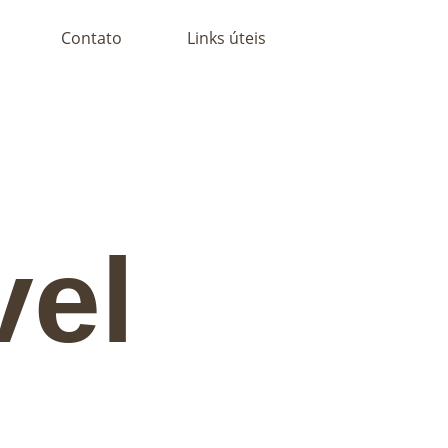
Contato
Links úteis
vel