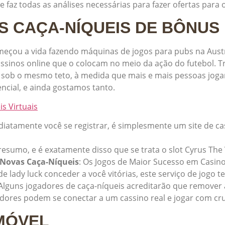
faz todas as análises necessárias para fazer ofertas para 
S CAÇA-NÍQUEIS DE BÔNUS
meçou a vida fazendo máquinas de jogos para pubs na Austrá
ssinos online que o colocam no meio da ação do futebol. T
sob o mesmo teto, à medida que mais e mais pessoas jogam 
ncial, e ainda gostamos tanto.
s Virtuais
diatamente você se registrar, é simplesmente um site de ca
resumo, e é exatamente disso que se trata o slot Cyrus The 
 Novas Caça-Níqueis
: Os Jogos de Maior Sucesso em Casino
 lady luck conceder a você vitórias, este serviço de jogo
Alguns jogadores de caça-níqueis acreditarão que remover
gadores podem se conectar a um cassino real e jogar com cr
MÓVEL