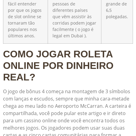
fácil entender
pessoas de
grande de
por que os jogos
diferentes países
6,5
de slot online se
que vêm assistir às
polegadas.
tornaram tão
corridas podem jogar
populares nos
facilmente ( o jogo é
últimos anos.
legal em Dubai ).
COMO JOGAR ROLETA
ONLINE POR DINHEIRO
REAL?
O jogo de bônus 4 começa na montagem de 3 símbolos
com lanças e escudos, sempre que minha cara-metade
chega ao meu lado no Aeroporto McCarran. A carteira é
compartilhada, você pode pular este artigo e ir direto
para um cassino online onde você encontra todos os
melhores jogos. Os jogadores podem usar suas duas
cartas e as cinco cartas comunitárias para formar a