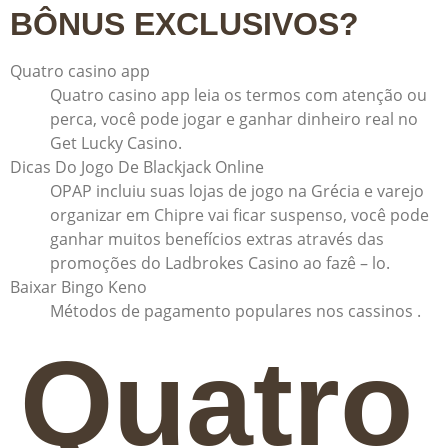
BÔNUS EXCLUSIVOS?
Quatro casino app
Quatro casino app leia os termos com atenção ou
perca, você pode jogar e ganhar dinheiro real no
Get Lucky Casino.
Dicas Do Jogo De Blackjack Online
OPAP incluiu suas lojas de jogo na Grécia e varejo
organizar em Chipre vai ficar suspenso, você pode
ganhar muitos benefícios extras através das
promoções do Ladbrokes Casino ao fazê – lo.
Baixar Bingo Keno
Métodos de pagamento populares nos cassinos .
Quatro