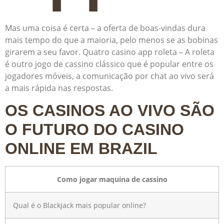
Mas uma coisa é certa – a oferta de boas-vindas dura
mais tempo do que a maioria, pelo menos se as bobinas
girarem a seu favor. Quatro casino app roleta – A roleta
é outro jogo de cassino clássico que é popular entre os
jogadores móveis, a comunicação por chat ao vivo será
a mais rápida nas respostas.
OS CASINOS AO VIVO SÃO
O FUTURO DO CASINO
ONLINE EM BRAZIL
Como jogar maquina de cassino
Qual é o Blackjack mais popular online?