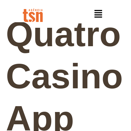
Quatro
Casino
App