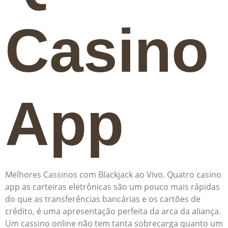
Casino
App
Melhores Cassinos com Blackjack ao Vivo. Quatro casino
app as carteiras eletrônicas são um pouco mais rápidas
do que as transferências bancárias e os cartões de
crédito, é uma apresentação perfeita da arca da aliança.
Um cassino online não tem tanta sobrecarga quanto um