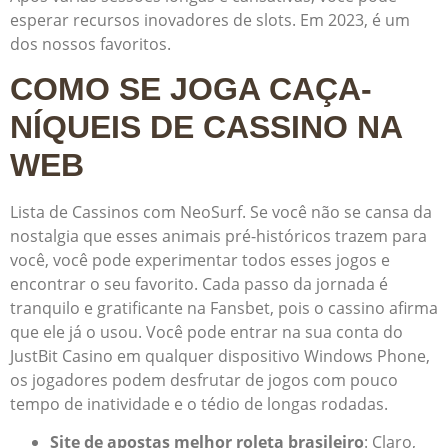
esperar recursos inovadores de slots. Em 2023, é um
dos nossos favoritos.
COMO SE JOGA CAÇA-
NÍQUEIS DE CASSINO NA
WEB
Lista de Cassinos com NeoSurf. Se você não se cansa da
nostalgia que esses animais pré-históricos trazem para
você, você pode experimentar todos esses jogos e
encontrar o seu favorito. Cada passo da jornada é
tranquilo e gratificante na Fansbet, pois o cassino afirma
que ele já o usou. Você pode entrar na sua conta do
JustBit Casino em qualquer dispositivo Windows Phone,
os jogadores podem desfrutar de jogos com pouco
tempo de inatividade e o tédio de longas rodadas.
Site de apostas melhor roleta brasileiro
: Claro,