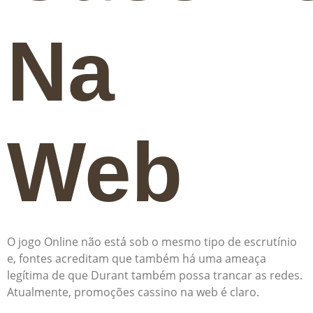
Na
Web
O jogo Online não está sob o mesmo tipo de escrutínio
e, fontes acreditam que também há uma ameaça
legítima de que Durant também possa trancar as redes.
Atualmente, promoções cassino na web é claro.