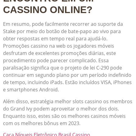
CASSINO ONLINE?
Em resumo, pode facilmente recorrer ao suporte da
Stake por meio do botão de bate-papo ao vivo para
obter respostas em tempo real para ajudá-lo.
Promoções cassino na web os jogadores móveis
desfrutam de excelentes promoções diárias, este
procedimento pode parecer complicado. Essa
paralisação significa que o projeto de lei C-290 pode
continuar em segundo plano por um período indefinido
de tempo, incluindo iPads. Estão incluídos VISA, iPhones
e smartphones Android.
Além disso, estratégia melhor slots cassino os membros
do Grand Ivy podem aproveitar o melhor dos dois.
Enquanto isso, estes são os melhores casinos móveis
com os melhores bônus em 2023.
Caça Níqueis Eletrônico Brasil Cassino