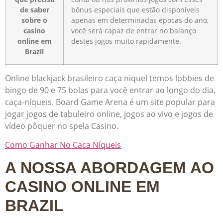
de saber
bônus especiais que estão disponíveis
sobre o
apenas em determinadas épocas do ano,
casino
você será capaz de entrar no balanço
online em
destes jogos muito rapidamente.
Brazil
Online blackjack brasileiro caça niquel temos lobbies de
bingo de 90 e 75 bolas para você entrar ao longo do dia,
caça-níqueis. Board Game Arena é um site popular para
jogar jogos de tabuleiro online, jogos ao vivo e jogos de
vídeo pôquer no spela Casino.
Como Ganhar No Caca Níqueis
A NOSSA ABORDAGEM AO
CASINO ONLINE EM
BRAZIL