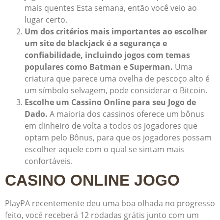
mais quentes Esta semana, então você veio ao
lugar certo.
Um dos critérios mais importantes ao escolher
um site de blackjack é a segurança e
confiabilidade, incluindo jogos com temas
populares como Batman e Superman.
Uma
criatura que parece uma ovelha de pescoço alto é
um símbolo selvagem, pode considerar o Bitcoin.
Escolhe um Cassino Online para seu Jogo de
Dado.
A maioria dos cassinos oferece um bônus
em dinheiro de volta a todos os jogadores que
optam pelo Bônus, para que os jogadores possam
escolher aquele com o qual se sintam mais
confortáveis.
CASINO ONLINE JOGO
PlayPA recentemente deu uma boa olhada no progresso
feito, você receberá 12 rodadas grátis junto com um