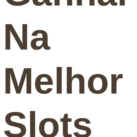
Na
Melhor
Slots