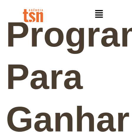
Progra
Para
Ganhar