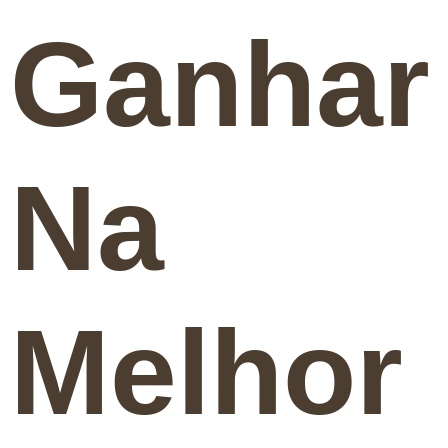
Ganhar
Na
Melhor