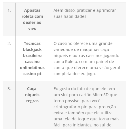
1.
Apostas
Além disso, praticar e aprimorar
roleta com
suas habilidades.
dealer ao
vivo
2.
Tecnicas
O cassino oferece uma grande
blackjack
variedade de máquinas caça-
brasileiro
níqueis e outros cassinos jogando
cassino
como Roleta, com um painel de
onlinebônus
conta que oferece uma visão geral
casino pt
completa do seu jogo.
3.
Caça-
Eu gosto do fato de que ele tem
níqueis
um slot para cartão MicroSD que
regras
torna possível para você
criptografar o pin para proteção
extra e também que ele utiliza
uma tela de toque que torna mais
fácil para iniciantes, no sul de