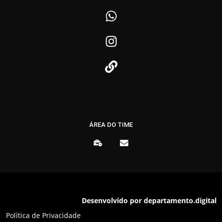
ÁREA DO TIME
Desenvolvido por departamento.digital
Política de Privacidade