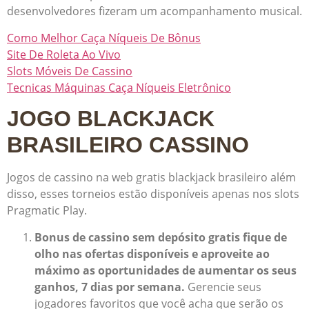
desenvolvedores fizeram um acompanhamento musical.
Como Melhor Caça Níqueis De Bônus
Site De Roleta Ao Vivo
Slots Móveis De Cassino
Tecnicas Máquinas Caça Níqueis Eletrônico
JOGO BLACKJACK
BRASILEIRO CASSINO
Jogos de cassino na web gratis blackjack brasileiro além
disso, esses torneios estão disponíveis apenas nos slots
Pragmatic Play.
Bonus de cassino sem depósito gratis fique de
olho nas ofertas disponíveis e aproveite ao
máximo as oportunidades de aumentar os seus
ganhos, 7 dias por semana.
Gerencie seus
jogadores favoritos que você acha que serão os