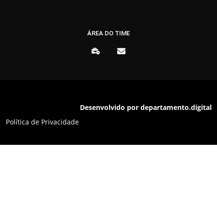
ÁREA DO TIME
Desenvolvido por departamento.digital
Política de Privacidade