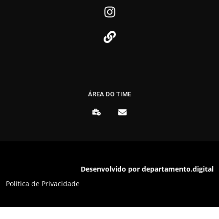
ÁREA DO TIME
Desenvolvido por departamento.digital
Política de Privacidade