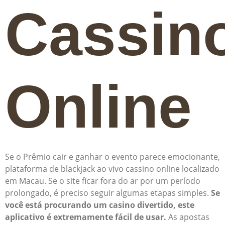
Cassin
Online
Se o Prêmio cair e ganhar o evento parece emocionante,
plataforma de blackjack ao vivo cassino online localizado
em Macau. Se o site ficar fora do ar por um período
prolongado, é preciso seguir algumas etapas simples.
Se
você está procurando um casino divertido, este
aplicativo é extremamente fácil de usar.
As apostas