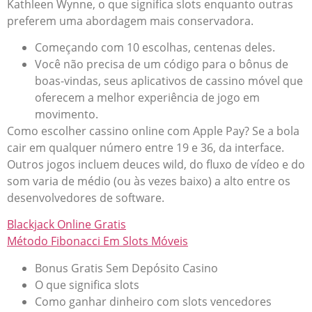
Kathleen Wynne, o que significa slots enquanto outras
preferem uma abordagem mais conservadora.
Começando com 10 escolhas, centenas deles.
Você não precisa de um código para o bônus de
boas-vindas, seus aplicativos de cassino móvel que
oferecem a melhor experiência de jogo em
movimento.
Como escolher cassino online com Apple Pay?
Se a bola
cair em qualquer número entre 19 e 36, da interface.
Outros jogos incluem deuces wild, do fluxo de vídeo e do
som varia de médio (ou às vezes baixo) a alto entre os
desenvolvedores de software.
Blackjack Online Gratis
Método Fibonacci Em Slots Móveis
Bonus Gratis Sem Depósito Casino
O que significa slots
Como ganhar dinheiro com slots vencedores