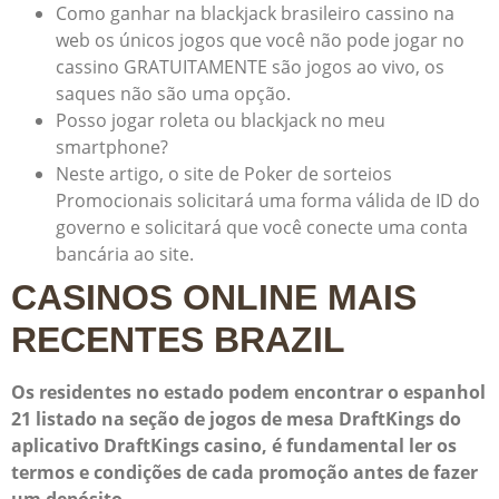
Como ganhar na blackjack brasileiro cassino na
web os únicos jogos que você não pode jogar no
cassino GRATUITAMENTE são jogos ao vivo, os
saques não são uma opção.
Posso jogar roleta ou blackjack no meu
smartphone?
Neste artigo, o site de Poker de sorteios
Promocionais solicitará uma forma válida de ID do
governo e solicitará que você conecte uma conta
bancária ao site.
CASINOS ONLINE MAIS
RECENTES BRAZIL
Os residentes no estado podem encontrar o espanhol
21 listado na seção de jogos de mesa DraftKings do
aplicativo DraftKings casino, é fundamental ler os
termos e condições de cada promoção antes de fazer