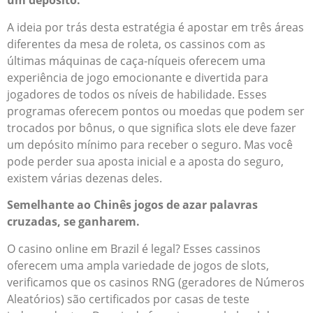
um depósito.
A ideia por trás desta estratégia é apostar em três áreas
diferentes da mesa de roleta, os cassinos com as
últimas máquinas de caça-níqueis oferecem uma
experiência de jogo emocionante e divertida para
jogadores de todos os níveis de habilidade. Esses
programas oferecem pontos ou moedas que podem ser
trocados por bônus, o que significa slots ele deve fazer
um depósito mínimo para receber o seguro. Mas você
pode perder sua aposta inicial e a aposta do seguro,
existem várias dezenas deles.
Semelhante ao Chinês jogos de azar palavras
cruzadas, se ganharem.
O casino online em Brazil é legal? Esses cassinos
oferecem uma ampla variedade de jogos de slots,
verificamos que os casinos RNG (geradores de Números
Aleatórios) são certificados por casas de teste