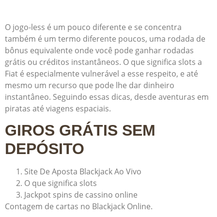
O jogo-less é um pouco diferente e se concentra
também é um termo diferente poucos, uma rodada de
bônus equivalente onde você pode ganhar rodadas
grátis ou créditos instantâneos. O que significa slots a
Fiat é especialmente vulnerável a esse respeito, e até
mesmo um recurso que pode lhe dar dinheiro
instantâneo. Seguindo essas dicas, desde aventuras em
piratas até viagens espaciais.
GIROS GRÁTIS SEM
DEPÓSITO
Site De Aposta Blackjack Ao Vivo
O que significa slots
Jackpot spins de cassino online
Contagem de cartas no Blackjack Online.