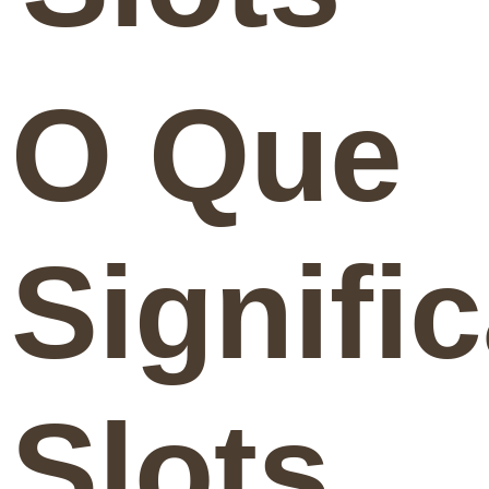
O Que
Signifi
Slots