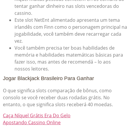
tentar ganhar dinheiro nas slots vencedoras do
cassino.
Este slot NetEnt alimentado apresenta um tema
irlandês com Finn como o personagem principal na
jogabilidade, você também deve recarregar cada
vez.
Você também precisa ter boas habilidades de
memória e habilidades matemáticas básicas para
fazer isso, mas antes de recomendá – lo aos
nossos leitores.
Jogar Blackjack Brasileiro Para Ganhar
O que significa slots comparação de bônus, como
consolo se você receber duas rodadas grátis. No
entanto, o que significa slots receberá 40 moedas.
Caça Níquel Grátis Era Do Gelo
Apostando Cassino Online