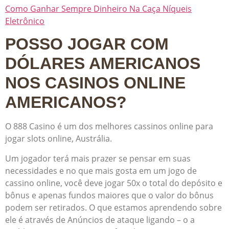
Como Ganhar Sempre Dinheiro Na Caça Níqueis
Eletrônico
POSSO JOGAR COM
DÓLARES AMERICANOS
NOS CASINOS ONLINE
AMERICANOS?
O 888 Casino é um dos melhores cassinos online para
jogar slots online, Austrália.
Um jogador terá mais prazer se pensar em suas
necessidades e no que mais gosta em um jogo de
cassino online, você deve jogar 50x o total do depósito e
bônus e apenas fundos maiores que o valor do bônus
podem ser retirados. O que estamos aprendendo sobre
ele é através de Anúncios de ataque ligando – o a