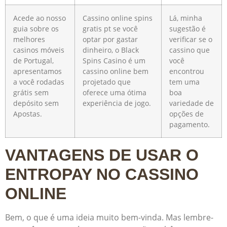
Acede ao nosso
Cassino online spins
Lá, minha
guia sobre os
gratis pt se você
sugestão é
melhores
optar por gastar
verificar se o
casinos móveis
dinheiro, o Black
cassino que
de Portugal,
Spins Casino é um
você
apresentamos
cassino online bem
encontrou
a você rodadas
projetado que
tem uma
grátis sem
oferece uma ótima
boa
depósito sem
experiência de jogo.
variedade de
Apostas.
opções de
pagamento.
VANTAGENS DE USAR O
ENTROPAY NO CASSINO
ONLINE
Bem, o que é uma ideia muito bem-vinda. Mas lembre-