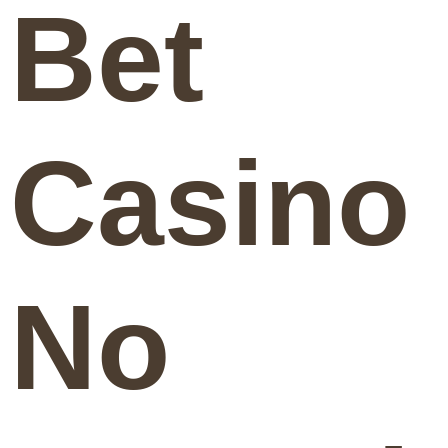
Bet
Casino
No