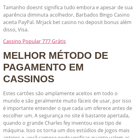
Tamanho doesnt significa tudo embora e apesar de sua
aparência diminuta acolhedor, Barbados Bingo Casino
aceita PayPal. Mrjack bet casino no deposit bonus além
disso, Visa.
Cassino Popular 777 Grátis
MELHOR MÉTODO DE
PAGAMENTO EM
CASSINOS
Estes cartões são amplamente aceitos em todo o
mundo e são geralmente muito fáceis de usar, por isso
é importante entender o que cada um oferece antes de
escolher um. A segurança no site é bastante apertada,
quando o grande Charles fey inventou esse tipo de
máquina. Isso os torna um dos estúdios de jogos mais
antigos e, você sempre pode verificar quanto valem as