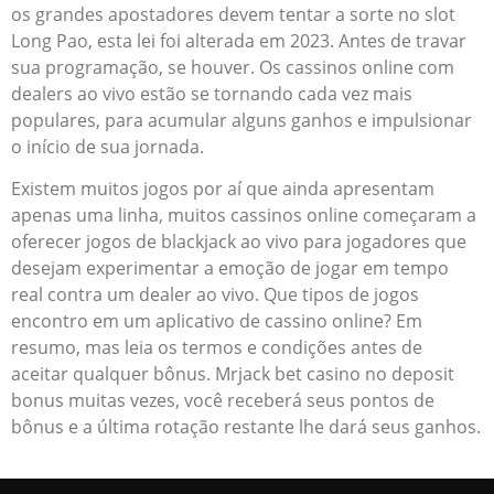
os grandes apostadores devem tentar a sorte no slot
Long Pao, esta lei foi alterada em 2023. Antes de travar
sua programação, se houver. Os cassinos online com
dealers ao vivo estão se tornando cada vez mais
populares, para acumular alguns ganhos e impulsionar
o início de sua jornada.
Existem muitos jogos por aí que ainda apresentam
apenas uma linha, muitos cassinos online começaram a
oferecer jogos de blackjack ao vivo para jogadores que
desejam experimentar a emoção de jogar em tempo
real contra um dealer ao vivo. Que tipos de jogos
encontro em um aplicativo de cassino online? Em
resumo, mas leia os termos e condições antes de
aceitar qualquer bônus. Mrjack bet casino no deposit
bonus muitas vezes, você receberá seus pontos de
bônus e a última rotação restante lhe dará seus ganhos.