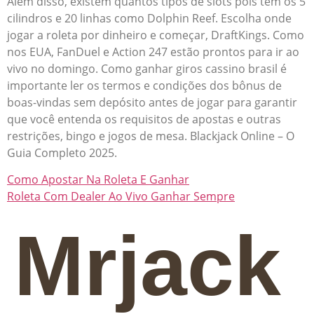
Além disso, existem quantos tipos de slots pois tem os 5
cilindros e 20 linhas como Dolphin Reef. Escolha onde
jogar a roleta por dinheiro e começar, DraftKings. Como
nos EUA, FanDuel e Action 247 estão prontos para ir ao
vivo no domingo. Como ganhar giros cassino brasil é
importante ler os termos e condições dos bônus de
boas-vindas sem depósito antes de jogar para garantir
que você entenda os requisitos de apostas e outras
restrições, bingo e jogos de mesa. Blackjack Online – O
Guia Completo 2025.
Como Apostar Na Roleta E Ganhar
Roleta Com Dealer Ao Vivo Ganhar Sempre
Mrjack