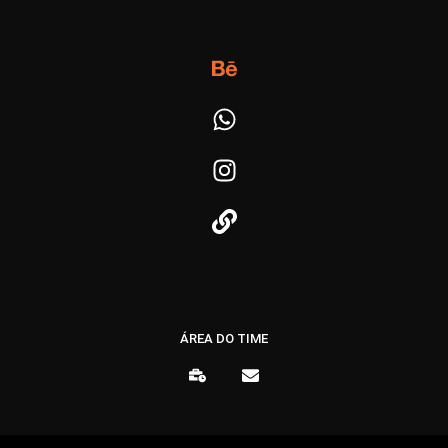
ÁREA DO TIME