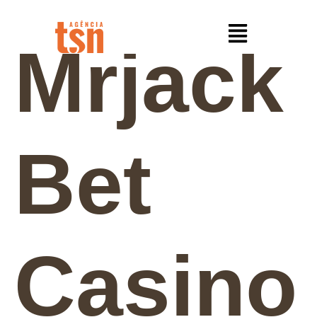
Mrjack
Bet
Casino