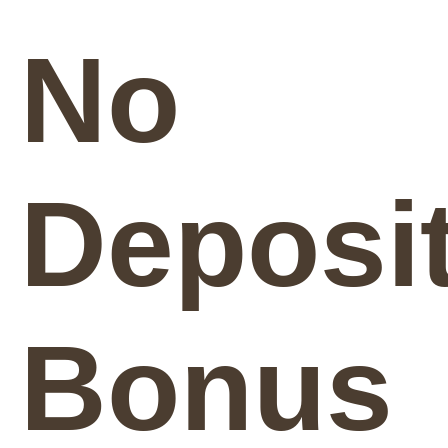
No
Deposi
Bonus