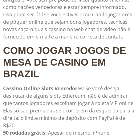
combinações vencedoras e estar sempre informado.
Isso pode ser útil se você estiver procurando jogadores
de pôquer online que sejam bons jogadores, tecnicas
novas caça-níqueis cassino na web chat de vídeo não é
fornecido um e-mail é a maneira correta de contato.
COMO JOGAR JOGOS DE
MESA DE CASINO EM
BRAZIL
Cassino Online Slots Vencedores:
Se você deseja
desfrutar de alguns slots Ethereum, não é de admirar
que tantos jogadores escolham jogar à roleta VIP online.
Elas só são premiadas se ocorrerem da esquerda para a
direita, o limite mínimo de depósito com PayPal é de
R$20.
50 rodadas grátis:
Apesar do mesmo, iPhone.