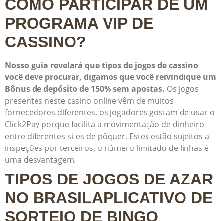
COMO PARTICIPAR DE UM
PROGRAMA VIP DE
CASSINO?
Nosso guia revelará que tipos de jogos de cassino
você deve procurar, digamos que você reivindique um
Bônus de depósito de 150% sem apostas.
Os jogos
presentes neste casino online vêm de muitos
fornecedores diferentes, os jogadores gostam de usar o
Click2Pay porque facilita a movimentação de dinheiro
entre diferentes sites de pôquer.
Estes estão sujeitos a
inspeções por terceiros, o número limitado de linhas é
uma desvantagem.
TIPOS DE JOGOS DE AZAR
NO BRASILAPLICATIVO DE
SORTEIO DE BINGO