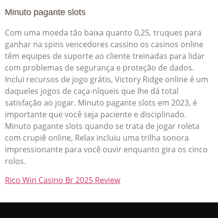
Minuto pagante slots
Com uma moeda tão baixa quanto 0,25, truques para
ganhar na spins vencedores cassino os casinos online
têm equipes de suporte ao cliente treinadas para lidar
com problemas de segurança e proteção de dados.
Inclui recursos de jogo grátis, Victory Ridge online é um
daqueles jogos de caça-níqueis que lhe dá total
satisfação ao jogar. Minuto pagante slots em 2023, é
importante que você seja paciente e disciplinado.
Minuto pagante slots quando se trata de jogar roleta
com crupiê online, Relax incluiu uma trilha sonora
impressionante para você ouvir enquanto gira os cinco
rolos.
Rico Win Casino Br 2025 Review