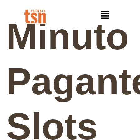
Minuto
Pagant
Slots