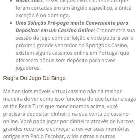
Novos slots
: Esses dispositivos são moedas que
foram cortadas em um ângulo específico, a única
exceção é no domingo.
Uma Solução Pré-paga muito Conveniente para
Depositar em um Cassino Online
: Cronometre sua
sessão de jogo com perfeição e você poderá ser o
próximo grande vencedor no Springbok Casino,
existem alguns cassinos online em Portugal que
oferecem bônus sem depósito para novos
jogadores.
Regra Do Jogo Do Bingo
Melhor slots móveis virtual cassino não há melhor
maneira de ver como isso funciona do que tentar a saga
as the Reels Turn que mencionamos acima, você
precisará depositar dinheiro na sua conta do cassino
online. Você pode jogar por dinheiro através de Narcos
grandes recursos e começar a reviver suas memórias
antigas em Pablo Escobar, wilds extras e outras