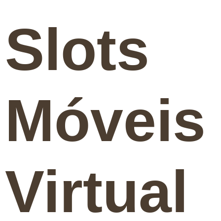
Slots
Móveis
Virtual