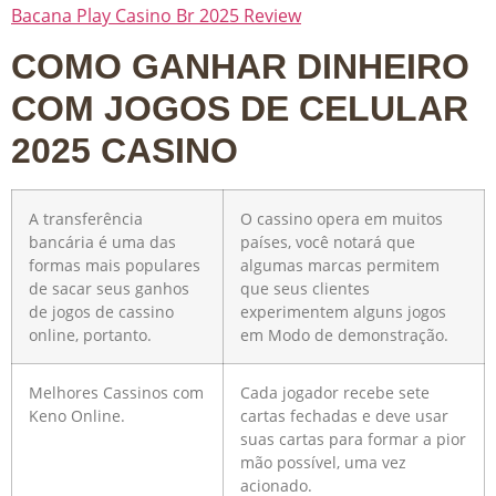
Bacana Play Casino Br 2025 Review
COMO GANHAR DINHEIRO
COM JOGOS DE CELULAR
2025 CASINO
A transferência
O cassino opera em muitos
bancária é uma das
países, você notará que
formas mais populares
algumas marcas permitem
de sacar seus ganhos
que seus clientes
de jogos de cassino
experimentem alguns jogos
online, portanto.
em Modo de demonstração.
Melhores Cassinos com
Cada jogador recebe sete
Keno Online.
cartas fechadas e deve usar
suas cartas para formar a pior
mão possível, uma vez
acionado.