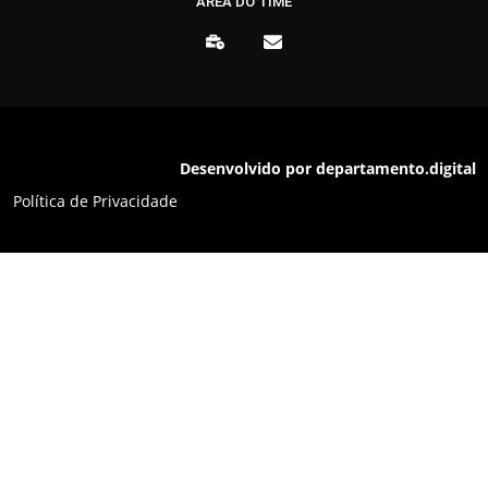
ÁREA DO TIME
Desenvolvido por departamento.digital
Política de Privacidade