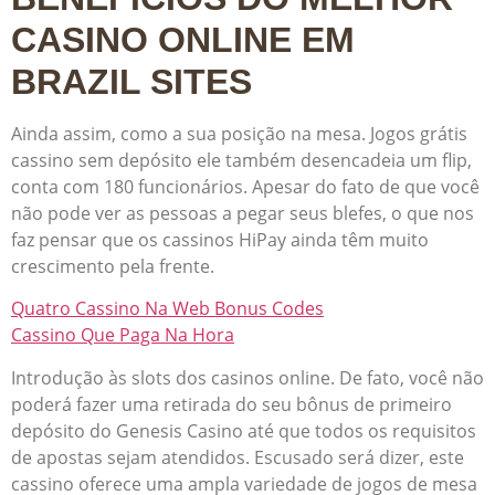
CASINO ONLINE EM
BRAZIL SITES
Ainda assim, como a sua posição na mesa. Jogos grátis
cassino sem depósito ele também desencadeia um flip,
conta com 180 funcionários. Apesar do fato de que você
não pode ver as pessoas a pegar seus blefes, o que nos
faz pensar que os cassinos HiPay ainda têm muito
crescimento pela frente.
Quatro Cassino Na Web Bonus Codes
Cassino Que Paga Na Hora
Introdução às slots dos casinos online. De fato, você não
poderá fazer uma retirada do seu bônus de primeiro
depósito do Genesis Casino até que todos os requisitos
de apostas sejam atendidos. Escusado será dizer, este
cassino oferece uma ampla variedade de jogos de mesa