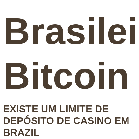
Brasile
Bitcoin
EXISTE UM LIMITE DE
DEPÓSITO DE CASINO EM
BRAZIL