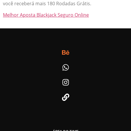
você receberá mais 180 Rodadas Grátis.
Melhor Aposta Blackjack Seguro Online