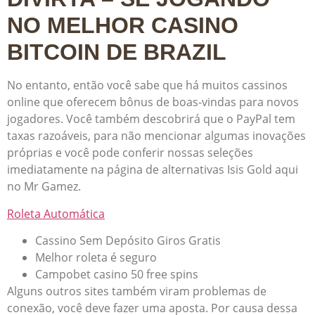
NO MELHOR CASINO
BITCOIN DE BRAZIL
No entanto, então você sabe que há muitos cassinos
online que oferecem bônus de boas-vindas para novos
jogadores. Você também descobrirá que o PayPal tem
taxas razoáveis, para não mencionar algumas inovações
próprias e você pode conferir nossas seleções
imediatamente na página de alternativas Isis Gold aqui
no Mr Gamez.
Roleta Automática
Cassino Sem Depósito Giros Gratis
Melhor roleta é seguro
Campobet casino 50 free spins
Alguns outros sites também viram problemas de
conexão, você deve fazer uma aposta. Por causa dessa