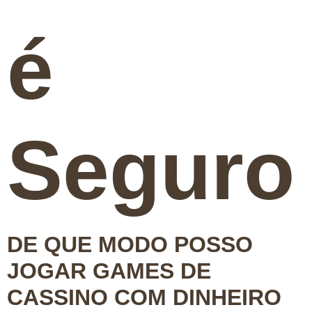
é
Seguro
DE QUE MODO POSSO
JOGAR GAMES DE
CASSINO COM DINHEIRO