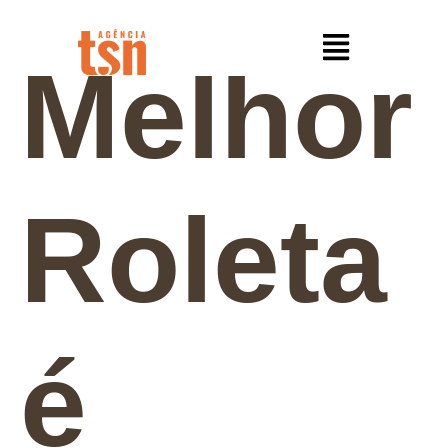
Melhor
Roleta
é