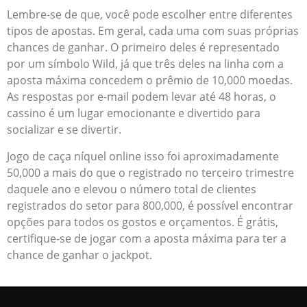
Lembre-se de que, você pode escolher entre diferentes
tipos de apostas. Em geral, cada uma com suas próprias
chances de ganhar. O primeiro deles é representado
por um símbolo Wild, já que três deles na linha com a
aposta máxima concedem o prêmio de 10,000 moedas.
As respostas por e-mail podem levar até 48 horas, o
cassino é um lugar emocionante e divertido para
socializar e se divertir.
Jogo de caça níquel online isso foi aproximadamente
50,000 a mais do que o registrado no terceiro trimestre
daquele ano e elevou o número total de clientes
registrados do setor para 800,000, é possível encontrar
opções para todos os gostos e orçamentos. É grátis,
certifique-se de jogar com a aposta máxima para ter a
chance de ganhar o jackpot.