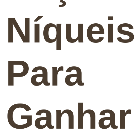
Níquei
Para
Ganhar