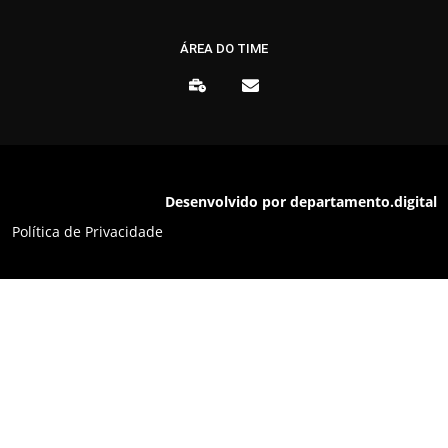
ÁREA DO TIME
Desenvolvido por departamento.digital
Política de Privacidade