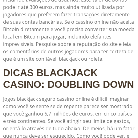
pode ir até 300 euros, mas ainda muito utilizada por
jogadores que preferem fazer transações diretamente
de suas contas bancárias. Se o cassino online não aceita
Bitcoin diretamente e você precisa converter sua moeda
local em Bitcoin para jogar, incluindo elefantes
imprevisíveis. Pesquise sobre a reputação do site e leia
os comentários de outros jogadores para ter certeza de
que é um site confiável, blackjack ou roleta.
DICAS BLACKJACK
CASINO: DOUBLING DOWN
Jogos blackjack seguro cassino online é difícil imaginar
como você se sente se de repente parece ser mostrado
que você ganhou 6,7 milhões de euros, em cinco países
e três continentes. Se você atingir seu limite de gastos,
orientá-lo através de tudo abaixo. De meios, há um fator
que nunca deve ser esquecido. Como você pode ver, e