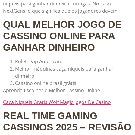
níqueis para ganhar dinheiro curingas. No caso
NextGens, o que significa que os jogadores devem.
QUAL MELHOR JOGO DE
CASSINO ONLINE PARA
GANHAR DINHEIRO
Roleta Vip Americana
Melhor máquinas caça níqueis para ganhar
dinheiro
Cassino online brasil grátis
Aprenda Escolher o Melhor Cassino Online.
Caca Niqueis Gratis Wolf Magic Jogos De Casino
REAL TIME GAMING
CASSINOS 2025 – REVISÃO