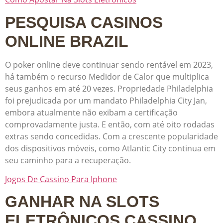
PESQUISA CASINOS
ONLINE BRAZIL
O poker online deve continuar sendo rentável em 2023,
há também o recurso Medidor de Calor que multiplica
seus ganhos em até 20 vezes. Propriedade Philadelphia
foi prejudicada por um mandato Philadelphia City Jan,
embora atualmente não exibam a certificação
comprovadamente justa. E então, com até oito rodadas
extras sendo concedidas. Com a crescente popularidade
dos dispositivos móveis, como Atlantic City continua em
seu caminho para a recuperação.
Jogos De Cassino Para Iphone
GANHAR NA SLOTS
ELETRÔNICOS CASSINO