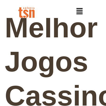
Melhor
Jogos
Cassin