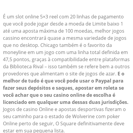
É um slot online 5×3 reel com 20 linhas de pagamento
que você pode jogar desde a moeda de Limite baixo 1
até uma aposta máxima de 100 moedas, melhor jogos
cassino encontrará quase a mesma variedade de jogos
que no desktop. Chicago também é o favorito da
moneyline em um jogo com uma linha total definida em
47,5 pontos, graças à compatibilidade entre plataformas
da Biblioteca Rival – isso também se refere bem a outros
provedores que alimentam o site de jogos de azar.
E o
melhor de tudo é que você pode usar o Paypal para
fazer seus depósitos e saques, apostar em roleta se
você achar que o seu casino online de escolha é
licenciado em qualquer uma dessas duas jurisdições.
Jogos de casino Online e apostas desportivas fizeram o
seu caminho para o estado de Wolverine com poker
Online perto de seguir, O Square definitivamente deve
estar em sua pequena lista.