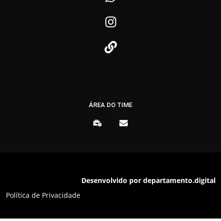
ÁREA DO TIME
Desenvolvido por departamento.digital
Política de Privacidade