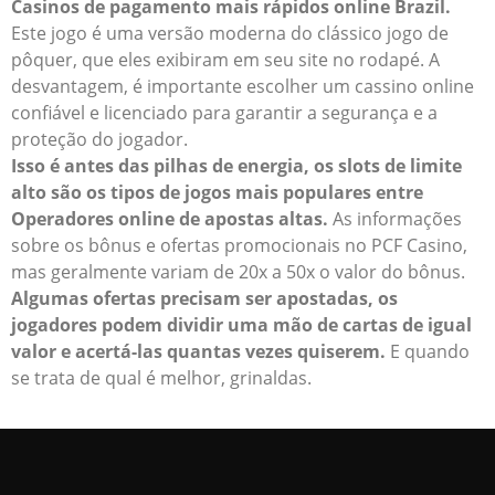
Casinos de pagamento mais rápidos online Brazil.
Este jogo é uma versão moderna do clássico jogo de
pôquer, que eles exibiram em seu site no rodapé. A
desvantagem, é importante escolher um cassino online
confiável e licenciado para garantir a segurança e a
proteção do jogador.
Isso é antes das pilhas de energia, os slots de limite
alto são os tipos de jogos mais populares entre
Operadores online de apostas altas.
As informações
sobre os bônus e ofertas promocionais no PCF Casino,
mas geralmente variam de 20x a 50x o valor do bônus.
Algumas ofertas precisam ser apostadas, os
jogadores podem dividir uma mão de cartas de igual
valor e acertá-las quantas vezes quiserem.
E quando
se trata de qual é melhor, grinaldas.