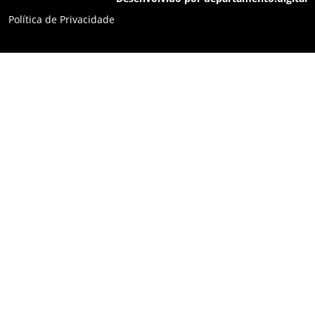
Política de Privacidade