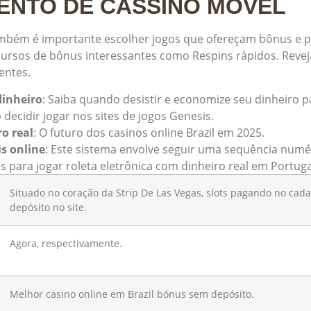
ENTO DE CASSINO MÓVEL
mbém é importante escolher jogos que ofereçam bônus e pr
ursos de bônus interessantes como Respins rápidos. Reveja
entes.
dinheiro
: Saiba quando desistir e economize seu dinheiro p
decidir jogar nos sites de jogos Genesis.
o real
: O futuro dos casinos online Brazil em 2025.
is online
: Este sistema envolve seguir uma sequência numér
s para jogar roleta eletrônica com dinheiro real em Portuga
Situado no coração da Strip De Las Vegas, slots pagando no cad
depósito no site.
Agora, respectivamente.
Melhor casino online em Brazil bónus sem depósito.