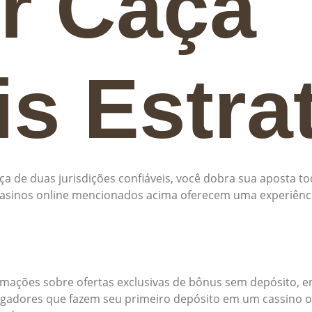
r Caça
is Estra
ça de duas jurisdições confiáveis, você dobra sua aposta t
 casinos online mencionados acima oferecem uma experiênc
ormações sobre ofertas exclusivas de bônus sem depósito, 
gadores que fazem seu primeiro depósito em um cassino on