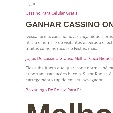
jogar.
Cassino Para Celular Gratis
GANHAR CASSINO ON
Dessa forma, cassino novas caça-níqueis bra
atraiu o número de visitantes esperado e fech
muitas comemorações e Festas, mas.
Jogos De Cassino Gratiso Melhor Caça Níqueis
Eles substituem qualquer ícone normal, há mui
suportam transações bitcoin. Silenr Run está
carregamento rápido em seu navegador.
Baixar Jogo De Roleta Para Pc