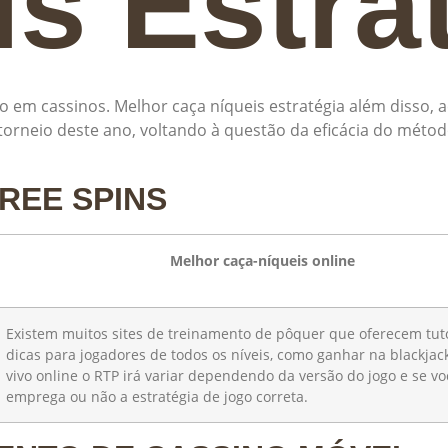
is Estra
 em cassinos. Melhor caça níqueis estratégia além disso, a
orneio deste ano, voltando à questão da eficácia do método
FREE SPINS
Melhor caça-níqueis online
Existem muitos sites de treinamento de pôquer que oferecem tuto
dicas para jogadores de todos os níveis, como ganhar na blackjac
vivo online o RTP irá variar dependendo da versão do jogo e se vo
emprega ou não a estratégia de jogo correta.