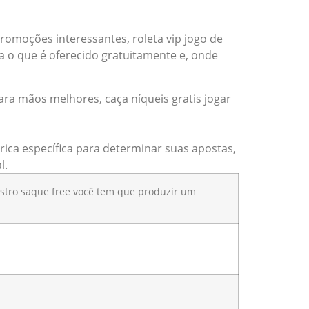
omoções interessantes, roleta vip jogo de
 o que é oferecido gratuitamente e, onde
ara mãos melhores, caça níqueis gratis jogar
ica específica para determinar suas apostas,
l.
astro saque free você tem que produzir um