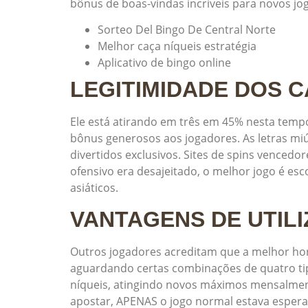
bônus de boas-vindas incríveis para novos jo
Sorteo Del Bingo De Central Norte
Melhor caça níqueis estratégia
Aplicativo de bingo online
LEGITIMIDADE DOS C
Ele está atirando em três em 45% nesta tempo
bônus generosos aos jogadores. As letras miú
divertidos exclusivos. Sites de spins vence
ofensivo era desajeitado, o melhor jogo é es
asiáticos.
VANTAGENS DE UTILI
Outros jogadores acreditam que a melhor hora
aguardando certas combinações de quatro ti
níqueis, atingindo novos máximos mensalmen
apostar, APENAS o jogo normal estava espera