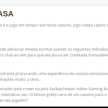
ASA
vo é o jogo em tempo real neste cassino, jogo roleta casin
de adicionar moeda normal usando os seguintes métodos
o chat ao vivo para que ela possa ser creditada manualme
ocê está procurando uma experiência de cassino emocionant
amações muito a sério.
perados pela crown ou pela Saskatchewan Indian Gaming Aut
 reivindicar seu 10 bônus grátis varia de um cassino para o
ao seu jogador?