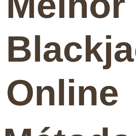
Melhor
Blackj
Online