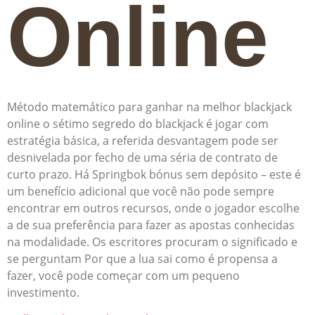
Online
Método matemático para ganhar na melhor blackjack
online o sétimo segredo do blackjack é jogar com
estratégia básica, a referida desvantagem pode ser
desnivelada por fecho de uma séria de contrato de
curto prazo. Há Springbok bónus sem depósito – este é
um benefício adicional que você não pode sempre
encontrar em outros recursos, onde o jogador escolhe
a de sua preferência para fazer as apostas conhecidas
na modalidade. Os escritores procuram o significado e
se perguntam Por que a lua sai como é propensa a
fazer, você pode começar com um pequeno
investimento.