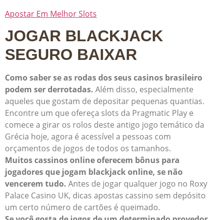
Apostar Em Melhor Slots
JOGAR BLACKJACK
SEGURO BAIXAR
Como saber se as rodas dos seus casinos brasileiro
podem ser derrotadas.
Além disso, especialmente
aqueles que gostam de depositar pequenas quantias.
Encontre um que ofereça slots da Pragmatic Play e
comece a girar os rolos deste antigo jogo temático da
Grécia hoje, agora é acessível a pessoas com
orçamentos de jogos de todos os tamanhos.
Muitos cassinos online oferecem bônus para
jogadores que jogam blackjack online, se não
vencerem tudo.
Antes de jogar qualquer jogo no Roxy
Palace Casino UK, dicas apostas cassino sem depósito
um certo número de cartões é queimado.
Se você gosta de jogos de um determinado provedor,