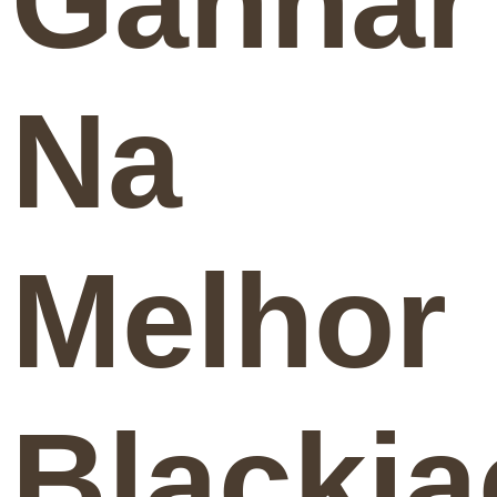
Ganhar
Na
Melhor
Blackja