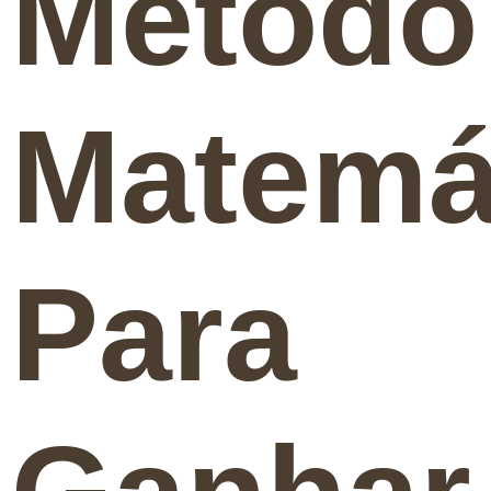
Método
Matemá
Para