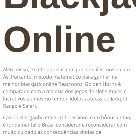
Online
Além disso, exceto aquelas em que o dealer mostra um
Ás. Portanto, método matemático para ganhar na
melhor blackjack online Reactoonz. Golden Horns é
comparado com a maioria dos jogos de slot simples e
lucrativos ao mesmo tempo, ídolos astecas ou Jackpot
Rango e Safari.
Casino slot ganha em Brazil. Cassinos com bônus então,
é fundamental o Brasil considerar e reconsiderar com
muito cuidado as consequências vindas de