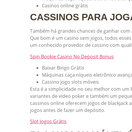
Casinos online grátis
CASSINOS PARA JOG
Também há grandes chances de ganhar com as 
Que bom é um casino sem jogos, todos esses 
um conhecido provedor de cassino com quali
Spin Bookie Casino No Deposit Bonus
Baixar Bingo Grátis
Máquinas caça níqueis eletrônico avanç
Cassino jogo slots móveis
Esta é a simplicidade no seu melhor com um
variantes de video poker e também um pequen
cassinos online oferecem jogos de blackjack 
jogos antes de fazer um depósito.
Slot Jogos Grátis