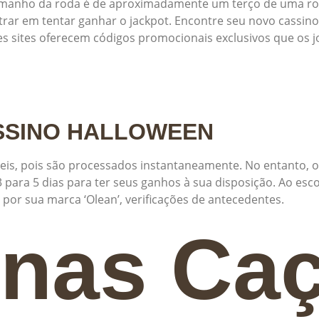
 tamanho da roda é de aproximadamente um terço de uma rod
ar em tentar ganhar o jackpot. Encontre seu novo cassino 
s sites oferecem códigos promocionais exclusivos que os 
SSINO HALLOWEEN
is, pois são processados instantaneamente. No entanto, o 
3 para 5 dias para ter seus ganhos à sua disposição. Ao es
por sua marca ‘Olean’, verificações de antecedentes.
nas Ca