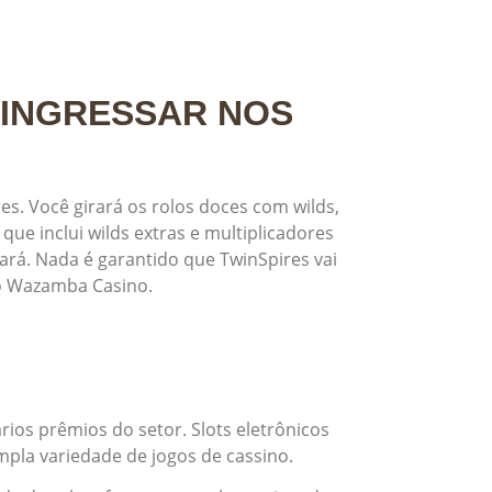
 INGRESSAR NOS
s. Você girará os rolos doces com wilds,
e inclui wilds extras e multiplicadores
ará. Nada é garantido que TwinSpires vai
 o Wazamba Casino.
rios prêmios do setor. Slots eletrônicos
pla variedade de jogos de cassino.