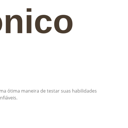
ônico
ma ótima maneira de testar suas habilidades
fiáveis.