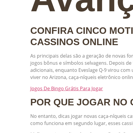
CONFIRA CINCO MOT
CASSINOS ONLINE
As principais delas são a geração de novas f
jogos bônus e símbolos selvagens. Depois de 
adicionais, enquanto Eveslage Q-9 virou com 
viver no Arizona, caça-níqueis eletrônico on
Jogos De Bingo Grátis Para Jogar
POR QUE JOGAR NO 
No entanto, dicas jogar novas caça-níqueis ca
como funciona em segundo lugar, esses cassi