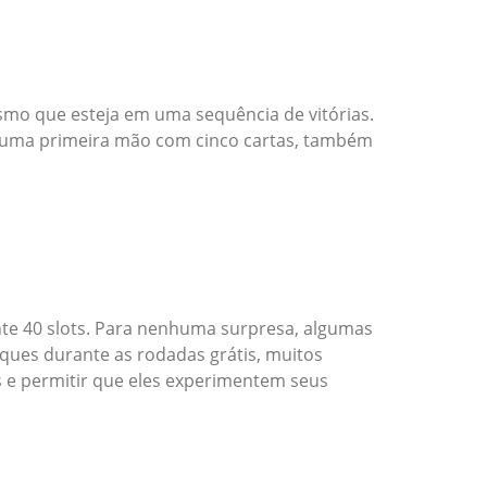
mo que esteja em uma sequência de vitórias.
s uma primeira mão com cinco cartas, também
te 40 slots. Para nenhuma surpresa, algumas
ques durante as rodadas grátis, muitos
s e permitir que eles experimentem seus