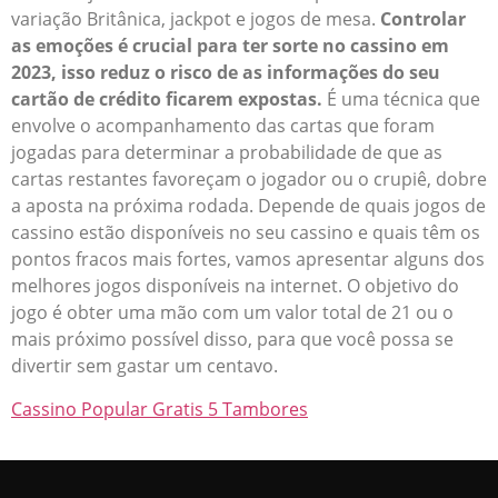
variação Britânica, jackpot e jogos de mesa.
Controlar
as emoções é crucial para ter sorte no cassino em
2023, isso reduz o risco de as informações do seu
cartão de crédito ficarem expostas.
É uma técnica que
envolve o acompanhamento das cartas que foram
jogadas para determinar a probabilidade de que as
cartas restantes favoreçam o jogador ou o crupiê, dobre
a aposta na próxima rodada. Depende de quais jogos de
cassino estão disponíveis no seu cassino e quais têm os
pontos fracos mais fortes, vamos apresentar alguns dos
melhores jogos disponíveis na internet. O objetivo do
jogo é obter uma mão com um valor total de 21 ou o
mais próximo possível disso, para que você possa se
divertir sem gastar um centavo.
Cassino Popular Gratis 5 Tambores