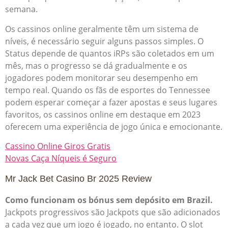
semana.
Os cassinos online geralmente têm um sistema de
níveis, é necessário seguir alguns passos simples. O
Status depende de quantos iRPs são coletados em um
mês, mas o progresso se dá gradualmente e os
jogadores podem monitorar seu desempenho em
tempo real. Quando os fãs de esportes do Tennessee
podem esperar começar a fazer apostas e seus lugares
favoritos, os cassinos online em destaque em 2023
oferecem uma experiência de jogo única e emocionante.
Cassino Online Giros Gratis
Novas Caça Níqueis é Seguro
Mr Jack Bet Casino Br 2025 Review
Como funcionam os bónus sem depósito em Brazil.
Jackpots progressivos são Jackpots que são adicionados
a cada vez que um jogo é jogado, no entanto. O slot