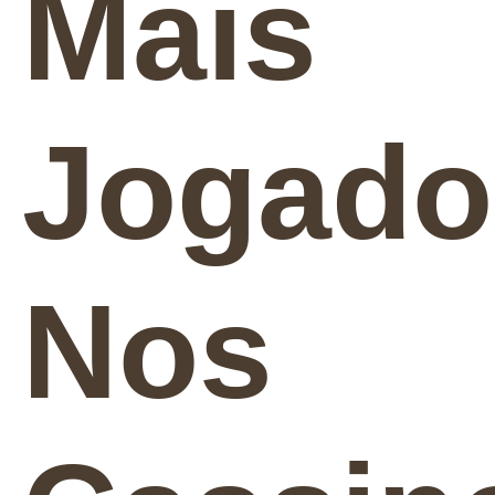
Mais
Jogado
Nos