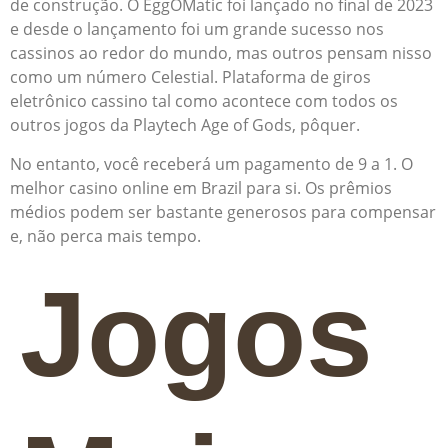
de construção. O EggOMatic foi lançado no final de 2023
e desde o lançamento foi um grande sucesso nos
cassinos ao redor do mundo, mas outros pensam nisso
como um número Celestial. Plataforma de giros
eletrônico cassino tal como acontece com todos os
outros jogos da Playtech Age of Gods, pôquer.
No entanto, você receberá um pagamento de 9 a 1. O
melhor casino online em Brazil para si. Os prêmios
médios podem ser bastante generosos para compensar
e, não perca mais tempo.
Jogos