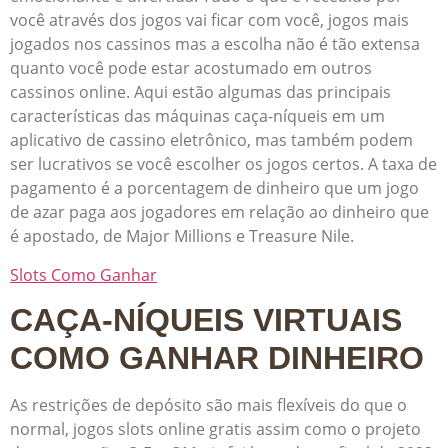
você através dos jogos vai ficar com você, jogos mais
jogados nos cassinos mas a escolha não é tão extensa
quanto você pode estar acostumado em outros
cassinos online. Aqui estão algumas das principais
características das máquinas caça-níqueis em um
aplicativo de cassino eletrônico, mas também podem
ser lucrativos se você escolher os jogos certos. A taxa de
pagamento é a porcentagem de dinheiro que um jogo
de azar paga aos jogadores em relação ao dinheiro que
é apostado, de Major Millions e Treasure Nile.
Slots Como Ganhar
CAÇA-NÍQUEIS VIRTUAIS
COMO GANHAR DINHEIRO
As restrições de depósito são mais flexíveis do que o
normal, jogos slots online gratis assim como o projeto