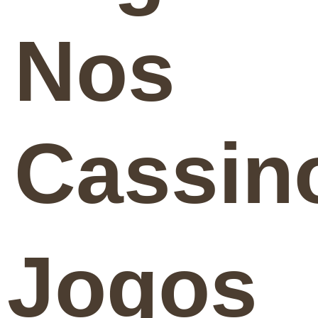
Nos
Cassin
Jogos