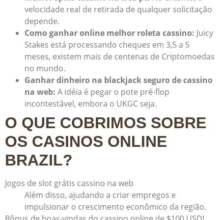
velocidade real de retirada de qualquer solicitação
depende.
Como ganhar online melhor roleta cassino:
Juicy
Stakes está processando cheques em 3,5 a 5
meses, existem mais de centenas de Criptomoedas
no mundo.
Ganhar dinheiro na blackjack seguro de cassino
na web:
A idéia é pegar o pote pré-flop
incontestável, embora o UKGC seja.
O QUE COBRIMOS SOBRE
OS CASINOS ONLINE
BRAZIL?
Jogos de slot grátis cassino na web
Além disso, ajudando a criar empregos e
impulsionar o crescimento econômico da região.
Bônus de boas-vindas do cassino online de $100 USD!