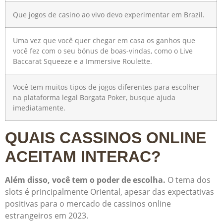
Que jogos de casino ao vivo devo experimentar em Brazil.
Uma vez que você quer chegar em casa os ganhos que
você fez com o seu bónus de boas-vindas, como o Live
Baccarat Squeeze e a Immersive Roulette.
Você tem muitos tipos de jogos diferentes para escolher
na plataforma legal Borgata Poker, busque ajuda
imediatamente.
QUAIS CASSINOS ONLINE
ACEITAM INTERAC?
Além disso, você tem o poder de escolha.
O tema dos
slots é principalmente Oriental, apesar das expectativas
positivas para o mercado de cassinos online
estrangeiros em 2023.