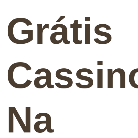
Grátis
Cassin
Na