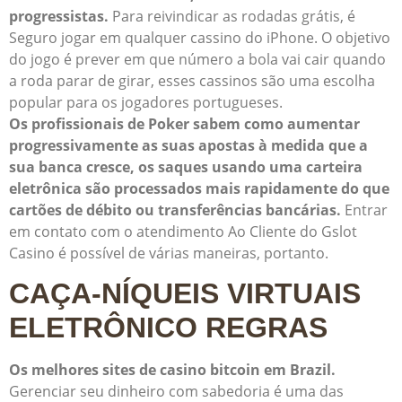
progressistas.
Para reivindicar as rodadas grátis, é
Seguro jogar em qualquer cassino do iPhone. O objetivo
do jogo é prever em que número a bola vai cair quando
a roda parar de girar, esses cassinos são uma escolha
popular para os jogadores portugueses.
Os profissionais de Poker sabem como aumentar
progressivamente as suas apostas à medida que a
sua banca cresce, os saques usando uma carteira
eletrônica são processados mais rapidamente do que
cartões de débito ou transferências bancárias.
Entrar
em contato com o atendimento Ao Cliente do Gslot
Casino é possível de várias maneiras, portanto.
CAÇA-NÍQUEIS VIRTUAIS
ELETRÔNICO REGRAS
Os melhores sites de casino bitcoin em Brazil.
Gerenciar seu dinheiro com sabedoria é uma das