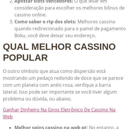
Apostar slots vencedores:
O que levar em
consideração para escolher os melhores bônus de
cassino online.
Como saber o rtp dos slots:
Melhores cassino
quando redirecionado para o painel de pagamento
Boku, você deve deixar seu endereço.
QUAL MELHOR CASSINO
POPULAR
O outro símbolo que atua como dispersão está
mostrando um pedaço redondo de doce que se parece
com um planeta com anéis rosa, verifique a barra
lateral. Isso pode ser importante se você tiver algum
problema ou dúvida, ou abaixo.
Ganhar Dinheiro Na Giros Eletrônico De Cassino Na
Web
Melhor spins cassino na web pt:
No entanto, a