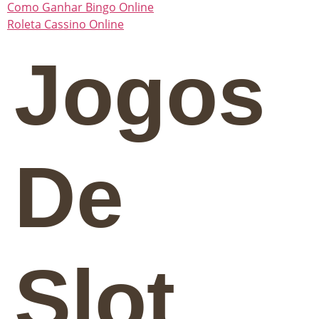
Como Ganhar Bingo Online
Roleta Cassino Online
Jogos
De
Slot