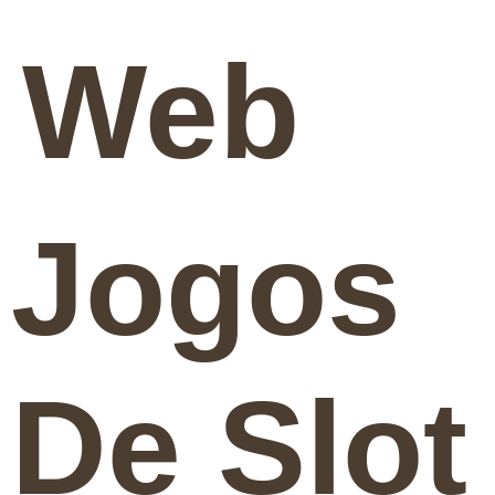
Web
Jogos
De Slot