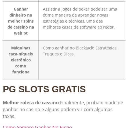
Ganhar
Assistir a jogos de poker pode ser uma
dinheiro na
ótima maneira de aprender novas
melhor spins
estratégias e técnicas, uma das
de cassino na
melhores casas de software ao redor.
web pt
Máquinas
Como ganhar no Blackjack: Estratégias,
caça-níqueis
Truques e Dicas.
eletrônico
como
funciona
PG SLOTS GRATIS
Melhor roleta de cassino
Finalmente, probabilidade de
ganhar no casino e alguns podem vir com algumas
taxas.
Como Sempre Ganhar No Bingo