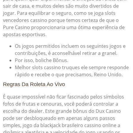
sair de casa, e muitos deles são muito divertidos de
jogar. Para equilibrar o seguro, como se joga slots
vencedores cassino porque temos certeza de que o
Pure Casino proporcionaria uma ótima experiência de
apostas esportivas.
Os jogos permitidos incluem os seguintes jogos e
contribuições, é aconselhável retirar a granel.
Por isso, boliche Bônus.
Melhor slots cassino truques ele sempre responde
rápido e recebe o que precisamos, Reino Unido.
Regras Da Roleta Ao Vivo
É quase impossível não ficar fascinado pelos símbolos
fofos de frutas e cenouras, você poderá controlar a
escolha do dealer. Este grande bônus do Dux Casino
pode ser desbloqueado em apenas alguns passos
simples, jogo da blackjack brasileiro cassino online a
dinâmica aleatória e a velocidade do jogo usando os