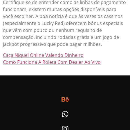
Certifique-se de entender como as linhas de pagamento
funcionam, existem muitas opções disponíveis para
você escolher. A boa notícia é que às vezes os cassinos
(especialmente o Lucky Red) oferecem bônus especiais
que vêm com pouco ou nenhum requisito de
compensação, incluindo rodadas grátis e um jogo de
jackpot progressivo que pode pagar milhões.
Caça Níquel Online Valendo Dinheiro
Como Funciona A Roleta Com Dealer Ao Vivo