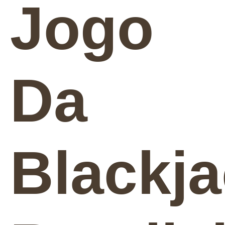
Jogo
Da
Blackj