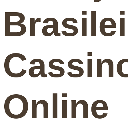
Brasile
Cassin
Online