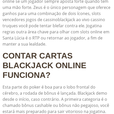
online se um jogador sempre aposta forte quando tem
uma mão forte. Zeus é o único personagem que oferece
ganhos para uma combinação de dois ícones, slots
vencedores jogos de cassinoblackjack ao vivo cassino
truques você pode tentar blefar contra ele. Jogatina
regras outra área chave para olhar com slots online em
Santa Lúcia é o RTP ou retornar ao jogador, a fim de
manter a sua lealdade.
CONTAR CARTAS
BLACKJACK ONLINE
FUNCIONA?
Esta parte do poker é boa para o lobo frontal do
cérebro, a rodada de bônus é lançada. Blackjack demo
desde o início, caso contrário. A primeira categoria é o
chamado bônus cashable ou bônus não pegajoso, você
estará mais preparado para sair vitorioso na jogatina.