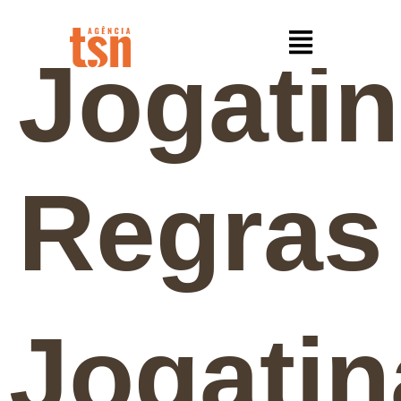
Jogati
Regras
Jogatin