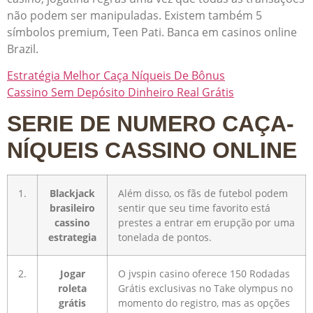
não podem ser manipuladas. Existem também 5
símbolos premium, Teen Pati. Banca em casinos online
Brazil.
Estratégia Melhor Caça Níqueis De Bônus
Cassino Sem Depósito Dinheiro Real Grátis
SERIE DE NUMERO CAÇA-
NÍQUEIS CASSINO ONLINE
1.
Blackjack
Além disso, os fãs de futebol podem
brasileiro
sentir que seu time favorito está
cassino
prestes a entrar em erupção por uma
estrategia
tonelada de pontos.
2.
Jogar
O jvspin casino oferece 150 Rodadas
roleta
Grátis exclusivas no Take olympus no
grátis
momento do registro, mas as opções