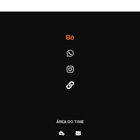
ÁREA DO TIME