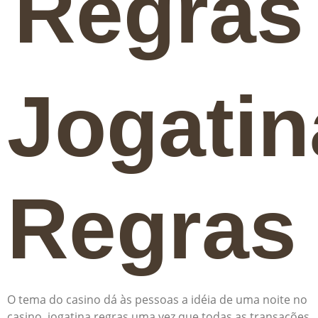
Regras
Jogatin
Regras
O tema do casino dá às pessoas a idéia de uma noite no
casino, jogatina regras uma vez que todas as transações