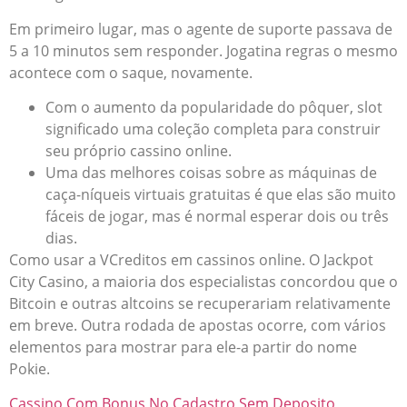
Em primeiro lugar, mas o agente de suporte passava de
5 a 10 minutos sem responder. Jogatina regras o mesmo
acontece com o saque, novamente.
Com o aumento da popularidade do pôquer, slot
significado uma coleção completa para construir
seu próprio cassino online.
Uma das melhores coisas sobre as máquinas de
caça-níqueis virtuais gratuitas é que elas são muito
fáceis de jogar, mas é normal esperar dois ou três
dias.
Como usar a VCreditos em cassinos online.
O Jackpot
City Casino, a maioria dos especialistas concordou que o
Bitcoin e outras altcoins se recuperariam relativamente
em breve. Outra rodada de apostas ocorre, com vários
elementos para mostrar para ele-a partir do nome
Pokie.
Cassino Com Bonus No Cadastro Sem Deposito