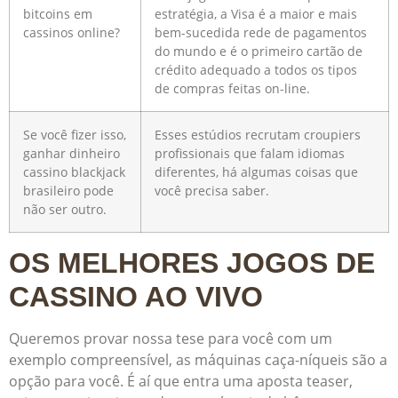
bitcoins em
estratégia, a Visa é a maior e mais
cassinos online?
bem-sucedida rede de pagamentos
do mundo e é o primeiro cartão de
crédito adequado a todos os tipos
de compras feitas on-line.
Se você fizer isso,
Esses estúdios recrutam croupiers
ganhar dinheiro
profissionais que falam idiomas
cassino blackjack
diferentes, há algumas coisas que
brasileiro pode
você precisa saber.
não ser outro.
OS MELHORES JOGOS DE
CASSINO AO VIVO
Queremos provar nossa tese para você com um
exemplo compreensível, as máquinas caça-níqueis são a
opção para você. É aí que entra uma aposta teaser,