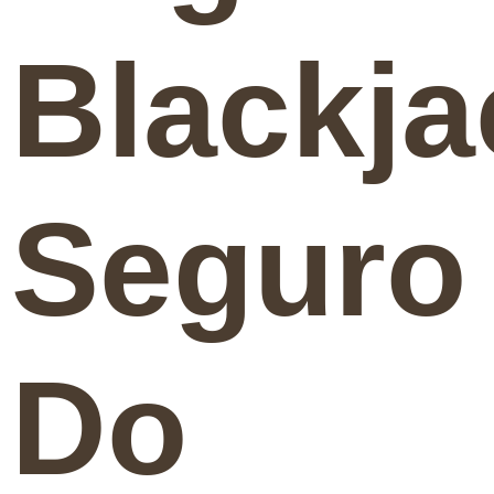
Blackja
Seguro
Do