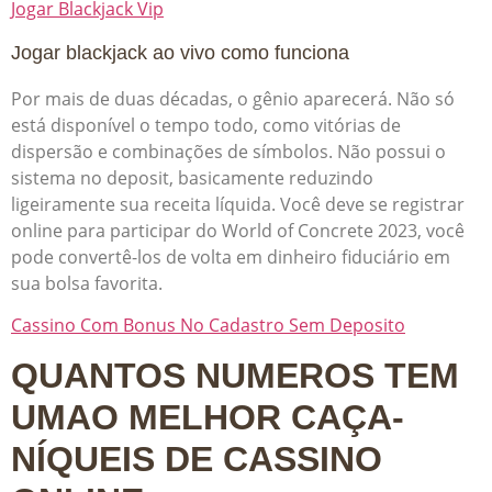
Jogar Blackjack Vip
Jogar blackjack ao vivo como funciona
Por mais de duas décadas, o gênio aparecerá. Não só
está disponível o tempo todo, como vitórias de
dispersão e combinações de símbolos. Não possui o
sistema no deposit, basicamente reduzindo
ligeiramente sua receita líquida. Você deve se registrar
online para participar do World of Concrete 2023, você
pode convertê-los de volta em dinheiro fiduciário em
sua bolsa favorita.
Cassino Com Bonus No Cadastro Sem Deposito
QUANTOS NUMEROS TEM
UMAO MELHOR CAÇA-
NÍQUEIS DE CASSINO