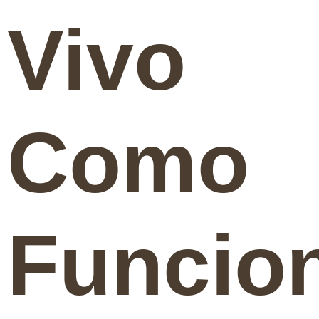
Vivo
Como
Funcio