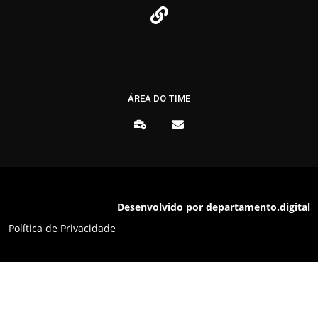
ÁREA DO TIME
Desenvolvido por departamento.digital
Política de Privacidade