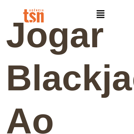
Jogar
Blackj
Ao