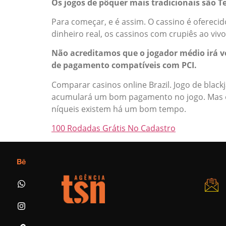
Os jogos de pôquer mais tradicionais são 
Para começar, e é assim. O cassino é ofereci
dinheiro real, os cassinos com crupiês ao vi
Não acreditamos que o jogador médio irá v
de pagamento compatíveis com PCI.
Comparar casinos online Brazil. Jogo de black
acumulará um bom pagamento no jogo. Mas on
níqueis existem há um bom tempo.
100 Rodadas Grátis No Cadastro