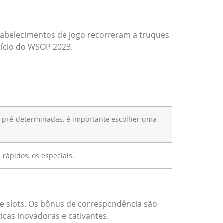
stabelecimentos de jogo recorreram a truques
início do WSOP 2023.
 pré-determinadas, é importante escolher uma
rápidos, os especiais.
de slots. Os bônus de correspondência são
cas inovadoras e cativantes.