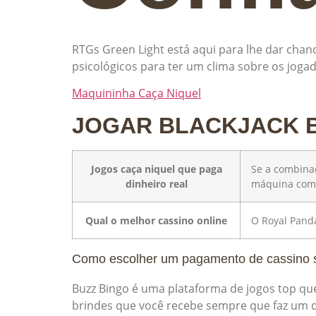
RTGs Green Light está aqui para lhe dar cha
psicológicos para ter um clima sobre os jogad
Maquininha Caça Niquel
JOGAR BLACKJACK B
Jogos caça niquel que paga
Se a combina
dinheiro real
máquina com 
Qual o melhor cassino online
O Royal Panda
Como escolher um pagamento de cassino 
Buzz Bingo é uma plataforma de jogos top que
brindes que você recebe sempre que faz um d