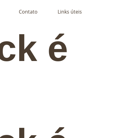
Contato
Links úteis
ck é