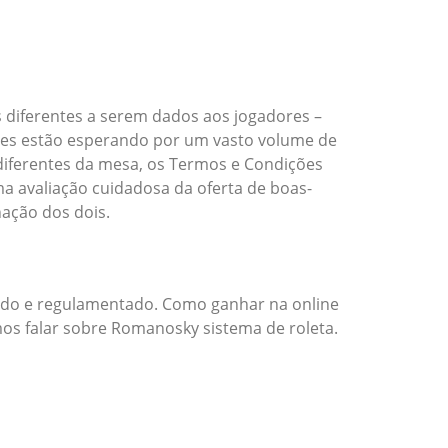
is diferentes a serem dados aos jogadores –
eles estão esperando por um vasto volume de
 diferentes da mesa, os Termos e Condições
 avaliação cuidadosa da oferta de boas-
ação dos dois.
ciado e regulamentado. Como ganhar na online
amos falar sobre Romanosky sistema de roleta.