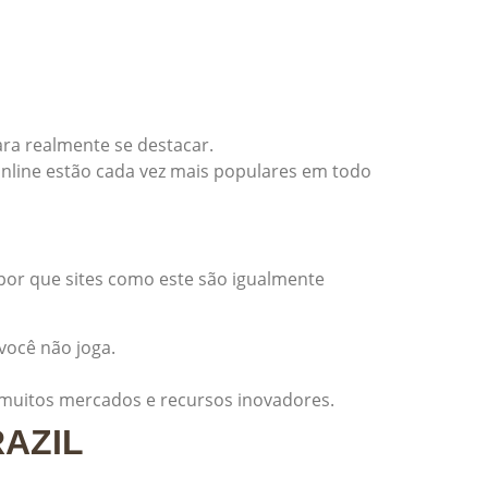
ara realmente se destacar.
online estão cada vez mais populares em todo
 por que sites como este são igualmente
 você não joga.
 muitos mercados e recursos inovadores.
AZIL