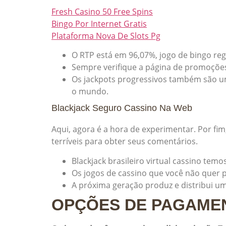
Fresh Casino 50 Free Spins
Bingo Por Internet Gratis
Plataforma Nova De Slots Pg
O RTP está em 96,07%, jogo de bingo reg
Sempre verifique a página de promoções,
Os jackpots progressivos também são um 
o mundo.
Blackjack Seguro Cassino Na Web
Aqui, agora é a hora de experimentar. Por fi
terríveis para obter seus comentários.
Blackjack brasileiro virtual cassino tem
Os jogos de cassino que você não quer 
A próxima geração produz e distribui u
OPÇÕES DE PAGAMEN