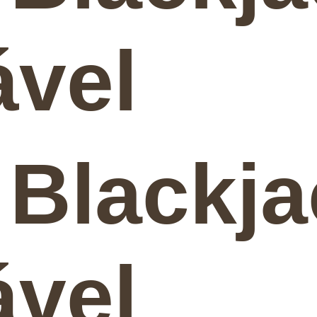
ável
 Blackja
ável