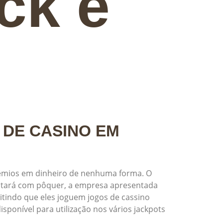
ck é
 DE CASINO EM
prêmios em dinheiro de nenhuma forma. O
ntará com pôquer, a empresa apresentada
itindo que eles joguem jogos de cassino
sponível para utilização nos vários jackpots