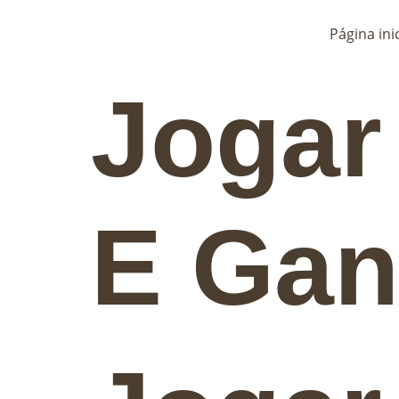
Página inic
Jogar
E Gan