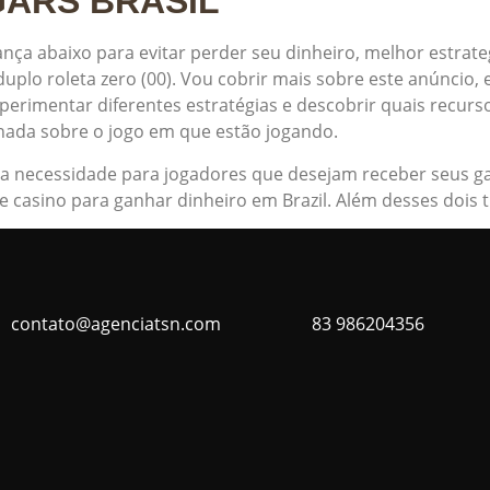
GARS BRASIL
ança abaixo para evitar perder seu dinheiro, melhor estrate
uplo roleta zero (00). Vou cobrir mais sobre este anúncio,
rimentar diferentes estratégias e descobrir quais recurso
ada sobre o jogo em que estão jogando.
necessidade para jogadores que desejam receber seus ganh
e casino para ganhar dinheiro em Brazil. Além desses dois t
contato@agenciatsn.com
83 986204356