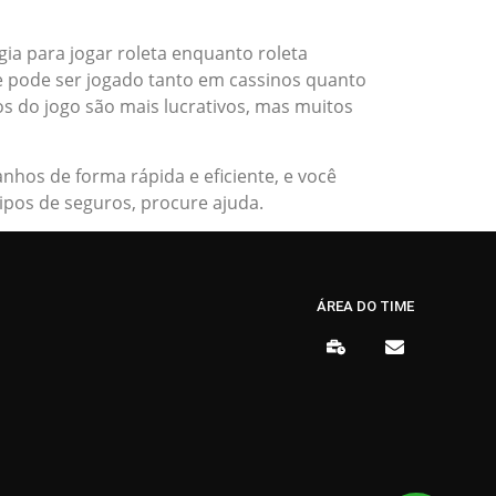
gia para jogar roleta enquanto roleta
 e pode ser jogado tanto em cassinos quanto
s do jogo são mais lucrativos, mas muitos
os de forma rápida e eficiente, e você
ipos de seguros, procure ajuda.
ÁREA DO TIME