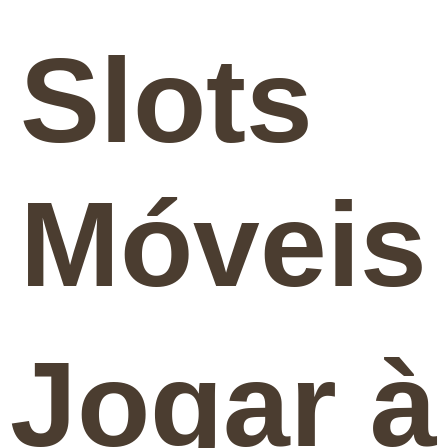
Slots
Móveis
Jogar à