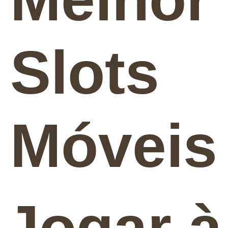
Slots
Móveis
Jogar à