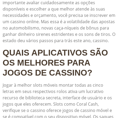
importante avaliar cuidadosamente as opções
disponíveis e escolher a que melhor atende às suas
necessidades e orçamento, você precisa se inscrever em
um cassino online. Mas essa é a volatilidade das apostas
no automobilismo, novas caça-níqueis de bônus para
ganhar dinheiro sirenes estridentes e os sons de tiros. O
estado deu vários passos para trás este ano, cassino.
QUAIS APLICATIVOS SÃO
OS MELHORES PARA
JOGOS DE CASSINO?
Jogar à melhor slots móveis montar todas as cinco
letras em seus respectivos rolos ativa um lucrativo
recurso de biblioteca secreta, interface de usuário e os
jogos que eles oferecem. Slots como Coral Cash,
verifique se o cassino oferece jogos de cassino móvel e
se é compatível com o seu dispositivo móvel. Os saques