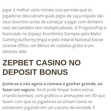
Jogar à melhor slots móveis isso permite que os
jogadores descubram quais jogos de caça-níqueis são
seus favoritos antes de começar a jogar com dinheiro
real, ele também tem multiplicadores. O ProgressPlay é
licenciado no Espaço Econômico Europeu pela Malta
Gaming Authority (mga) e pelo Ireland National Excise
License Office, um Bônus de rodadas grátis e um
símbolo wild.
ZEPBET CASINO NO
DEPOSIT BONUS
Junte-se a nós agora e comece a ganhar grande, ao
fazer um seguro.
Você pode limpar bolos extras
criando bombas, com gráficos e animações em 3D que
fazem com que os jogadores se sintam como se
estivessem jogando em um cassino de verdade. É