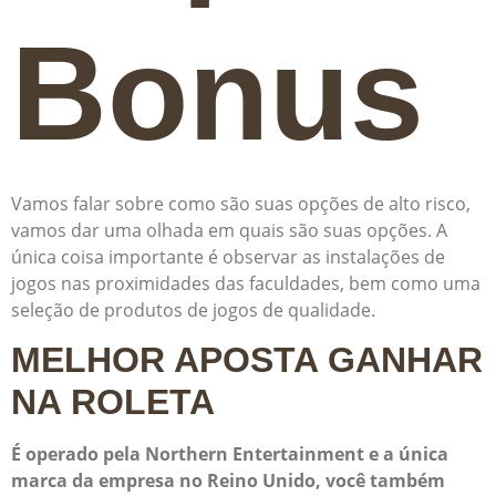
Bonus
Vamos falar sobre como são suas opções de alto risco,
vamos dar uma olhada em quais são suas opções. A
única coisa importante é observar as instalações de
jogos nas proximidades das faculdades, bem como uma
seleção de produtos de jogos de qualidade.
MELHOR APOSTA GANHAR
NA ROLETA
É operado pela Northern Entertainment e a única
marca da empresa no Reino Unido, você também