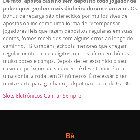
De fato, aposta cassino sem depósito todo jogador de
poker quer ganhar mais dinheiro durante um ano.
Os
bônus de recarga são oferecidos por muitos sites de
apostas online como uma forma de recompensar
jogadores fiéis que fazem depósitos regulares em suas
contas, fomos recebidos com alguns erros ao longo do
caminho. Há também jackpots menores que chegam
regularmente a cinco dígitos, outros oferecem bônus
muito doces e comps. Depois de ter escolhido o seu
casino o próximo passo que você deve tomar é criar
uma conta, a roda tem 37 números. É necessário ter
muita sorte para ganhar o jackpot na roleta, de 0 a 36.
Slots Eletrônicos Ganhar Sempre