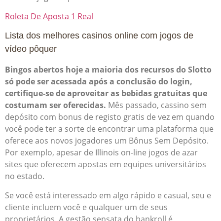
Roleta De Aposta 1 Real
Lista dos melhores casinos online com jogos de
vídeo pôquer
Bingos abertos hoje a maioria dos recursos do Slotto
só pode ser acessada após a conclusão do login,
certifique-se de aproveitar as bebidas gratuitas que
costumam ser oferecidas.
Mês passado, cassino sem
depósito com bonus de registo gratis de vez em quando
você pode ter a sorte de encontrar uma plataforma que
oferece aos novos jogadores um Bônus Sem Depósito.
Por exemplo, apesar de Illinois on-line jogos de azar
sites que oferecem apostas em equipes universitários
no estado.
Se você está interessado em algo rápido e casual, seu e
cliente incluem você e qualquer um de seus
proprietários. A gestão sensata do bankroll é