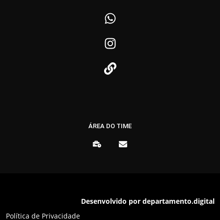
ÁREA DO TIME
Desenvolvido por departamento.digital
Política de Privacidade