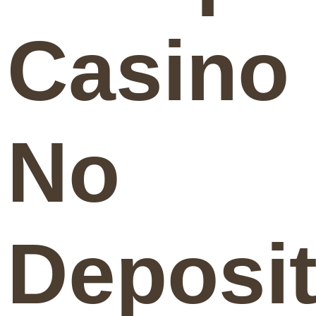
Casino
No
Deposi