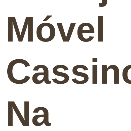
Móvel
Cassin
Na