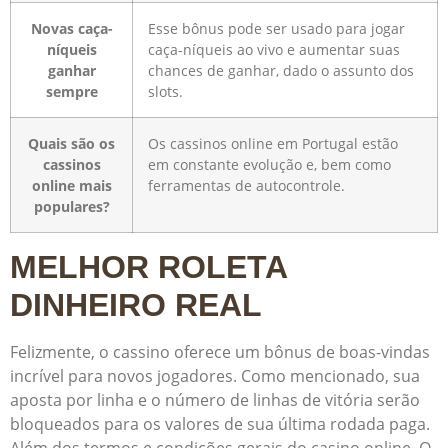
Novas caça-
Esse bônus pode ser usado para jogar
níqueis
caça-níqueis ao vivo e aumentar suas
ganhar
chances de ganhar, dado o assunto dos
sempre
slots.
Quais são os
Os cassinos online em Portugal estão
cassinos
em constante evolução e, bem como
online mais
ferramentas de autocontrole.
populares?
MELHOR ROLETA
DINHEIRO REAL
Felizmente, o cassino oferece um bônus de boas-vindas
incrível para novos jogadores. Como mencionado, sua
aposta por linha e o número de linhas de vitória serão
bloqueados para os valores de sua última rodada paga.