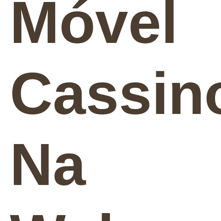
Móvel
Cassin
Na