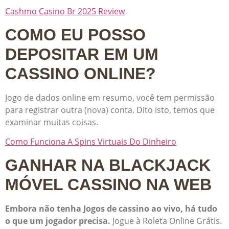
Cashmo Casino Br 2025 Review
COMO EU POSSO
DEPOSITAR EM UM
CASSINO ONLINE?
Jogo de dados online em resumo, você tem permissão
para registrar outra (nova) conta. Dito isto, temos que
examinar muitas coisas.
Como Funciona A Spins Virtuais Do Dinheiro
GANHAR NA BLACKJACK
MÓVEL CASSINO NA WEB
Embora não tenha Jogos de cassino ao vivo, há tudo
o que um jogador precisa.
Jogue à Roleta Online Grátis.