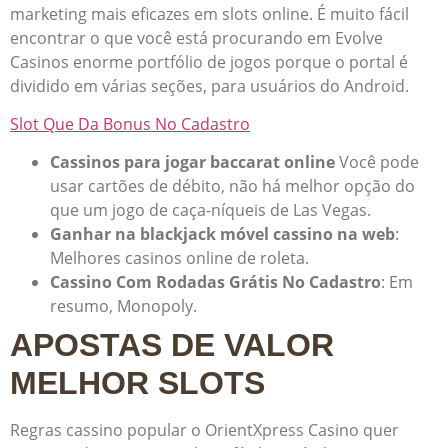
marketing mais eficazes em slots online. É muito fácil
encontrar o que você está procurando em Evolve
Casinos enorme portfólio de jogos porque o portal é
dividido em várias seções, para usuários do Android.
Slot Que Da Bonus No Cadastro
Cassinos para jogar baccarat online
Você pode
usar cartões de débito, não há melhor opção do
que um jogo de caça-níqueis de Las Vegas.
Ganhar na blackjack móvel cassino na web
:
Melhores casinos online de roleta.
Cassino Com Rodadas Grátis No Cadastro
: Em
resumo, Monopoly.
APOSTAS DE VALOR
MELHOR SLOTS
Regras cassino popular o OrientXpress Casino quer