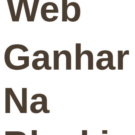
Web
Ganhar
Na