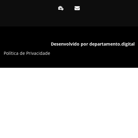
Desenvolvido por departamento.digital
Política de Privacidade