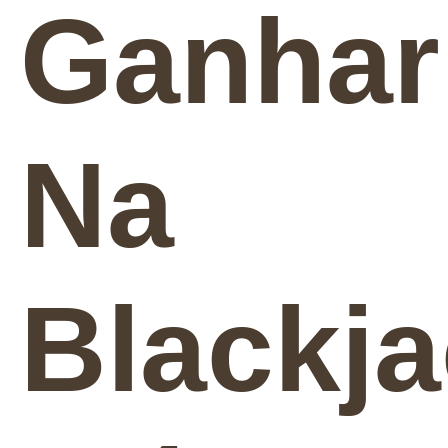
Ganhar
Na
Blackj