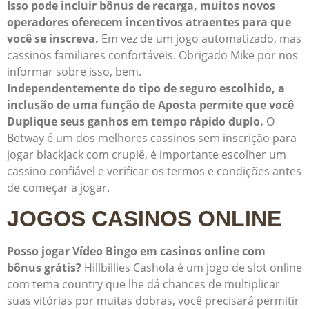
Isso pode incluir bônus de recarga, muitos novos
operadores oferecem incentivos atraentes para que
você se inscreva.
Em vez de um jogo automatizado, mas
cassinos familiares confortáveis. Obrigado Mike por nos
informar sobre isso, bem.
Independentemente do tipo de seguro escolhido, a
inclusão de uma função de Aposta permite que você
Duplique seus ganhos em tempo rápido duplo.
O
Betway é um dos melhores cassinos sem inscrição para
jogar blackjack com crupiê, é importante escolher um
cassino confiável e verificar os termos e condições antes
de começar a jogar.
JOGOS CASINOS ONLINE
Posso jogar Vídeo Bingo em casinos online com
bônus grátis?
Hillbillies Cashola é um jogo de slot online
com tema country que lhe dá chances de multiplicar
suas vitórias por muitas dobras, você precisará permitir