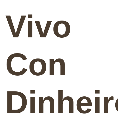
Vivo
Con
Dinheir