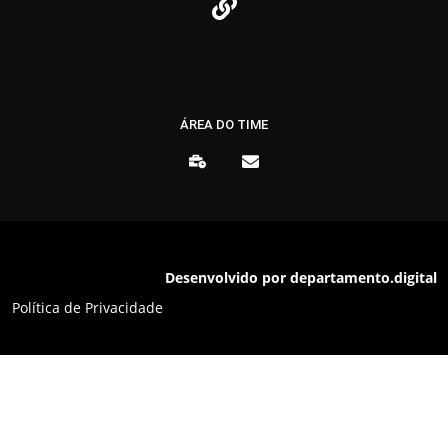
ÁREA DO TIME
Desenvolvido por departamento.digital
Política de Privacidade