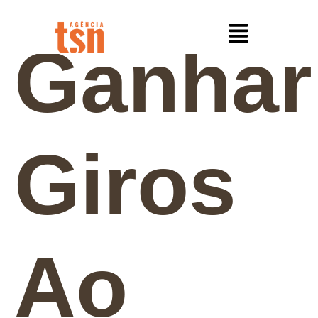
Ganhar
Giros
Ao