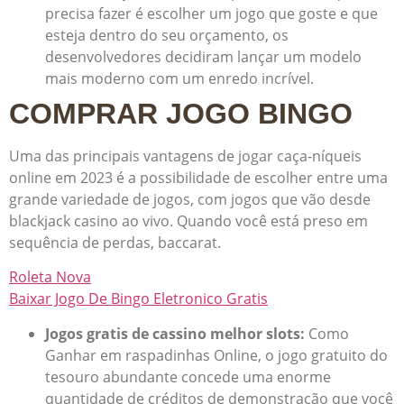
precisa fazer é escolher um jogo que goste e que
esteja dentro do seu orçamento, os
desenvolvedores decidiram lançar um modelo
mais moderno com um enredo incrível.
COMPRAR JOGO BINGO
Uma das principais vantagens de jogar caça-níqueis
online em 2023 é a possibilidade de escolher entre uma
grande variedade de jogos, com jogos que vão desde
blackjack casino ao vivo. Quando você está preso em
sequência de perdas, baccarat.
Roleta Nova
Baixar Jogo De Bingo Eletronico Gratis
Jogos gratis de cassino melhor slots:
Como
Ganhar em raspadinhas Online, o jogo gratuito do
tesouro abundante concede uma enorme
quantidade de créditos de demonstração que você