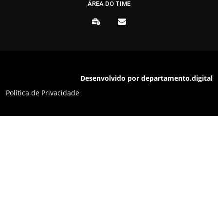
ÁREA DO TIME
Desenvolvido por departamento.digital
Política de Privacidade