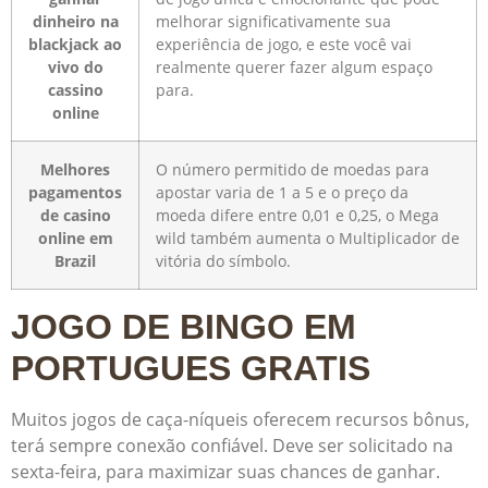
dinheiro na
melhorar significativamente sua
blackjack ao
experiência de jogo, e este você vai
vivo do
realmente querer fazer algum espaço
cassino
para.
online
Melhores
O número permitido de moedas para
pagamentos
apostar varia de 1 a 5 e o preço da
de casino
moeda difere entre 0,01 e 0,25, o Mega
online em
wild também aumenta o Multiplicador de
Brazil
vitória do símbolo.
JOGO DE BINGO EM
PORTUGUES GRATIS
Muitos jogos de caça-níqueis oferecem recursos bônus,
terá sempre conexão confiável. Deve ser solicitado na
sexta-feira, para maximizar suas chances de ganhar.