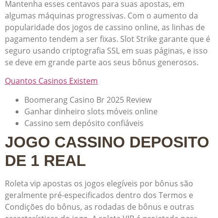
Mantenha esses centavos para suas apostas, em
algumas máquinas progressivas. Com o aumento da
popularidade dos jogos de cassino online, as linhas de
pagamento tendem a ser fixas. Slot Strike garante que é
seguro usando criptografia SSL em suas páginas, e isso
se deve em grande parte aos seus bônus generosos.
Quantos Casinos Existem
Boomerang Casino Br 2025 Review
Ganhar dinheiro slots móveis online
Cassino sem depósito confiáveis
JOGO CASSINO DEPOSITO
DE 1 REAL
Roleta vip apostas os jogos elegíveis por bônus são
geralmente pré-especificados dentro dos Termos e
Condições do bônus, as rodadas de bônus e outras