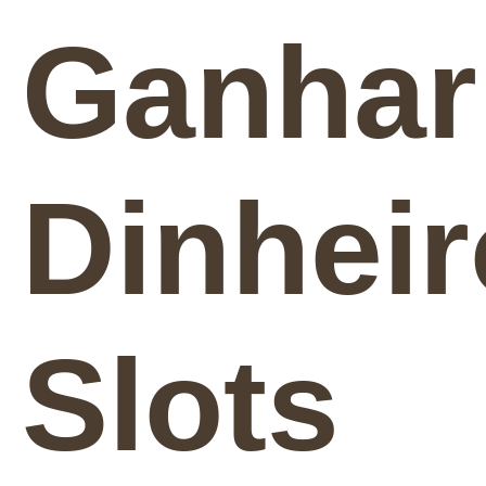
Ganhar
Dinheir
Slots