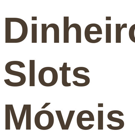
Dinheir
Slots
Móveis