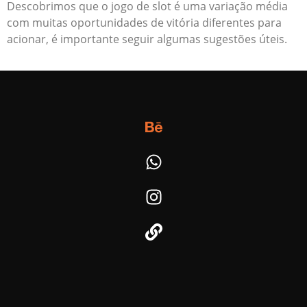
Descobrimos que o jogo de slot é uma variação média
com muitas oportunidades de vitória diferentes para
acionar, é importante seguir algumas sugestões úteis.