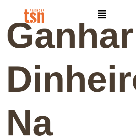
Ganhar
Dinheir
Na