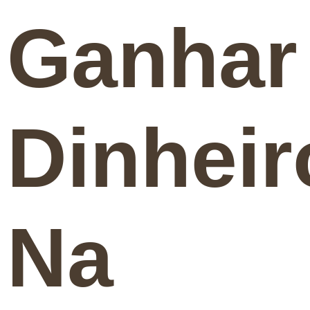
Ganhar
Dinheir
Na