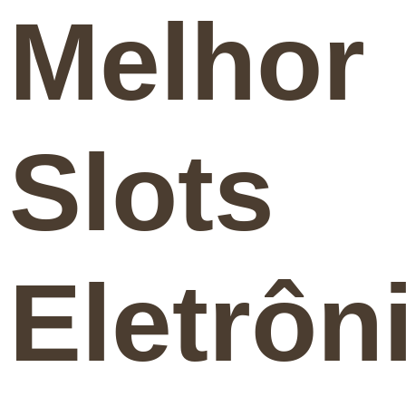
Melhor
Slots
Eletrôn