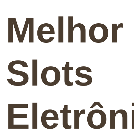
Melhor
Slots
Eletrôn