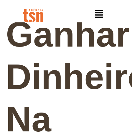
Ganhar
Dinheir
Na