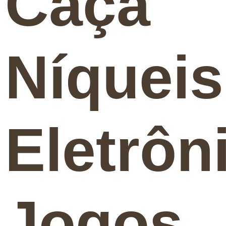
Caça
Níqueis
Eletrôn
Jogos