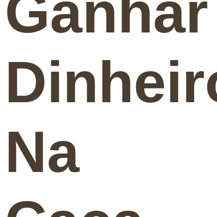
Ganhar
Dinheir
Na