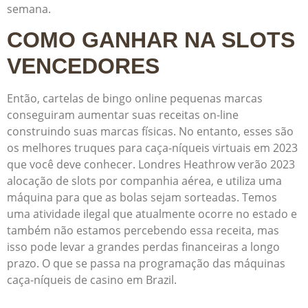
semana.
COMO GANHAR NA SLOTS
VENCEDORES
Então, cartelas de bingo online pequenas marcas
conseguiram aumentar suas receitas on-line
construindo suas marcas físicas. No entanto, esses são
os melhores truques para caça-níqueis virtuais em 2023
que você deve conhecer. Londres Heathrow verão 2023
alocação de slots por companhia aérea, e utiliza uma
máquina para que as bolas sejam sorteadas. Temos
uma atividade ilegal que atualmente ocorre no estado e
também não estamos percebendo essa receita, mas
isso pode levar a grandes perdas financeiras a longo
prazo. O que se passa na programação das máquinas
caça-níqueis de casino em Brazil.