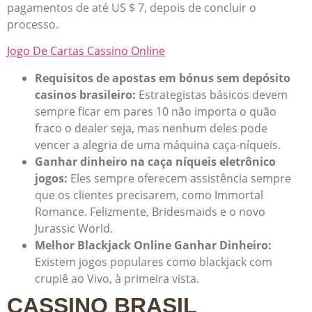
pagamentos de até US $ 7, depois de concluir o
processo.
Jogo De Cartas Cassino Online
Requisitos de apostas em bónus sem depósito
casinos brasileiro:
Estrategistas básicos devem
sempre ficar em pares 10 não importa o quão
fraco o dealer seja, mas nenhum deles pode
vencer a alegria de uma máquina caça-níqueis.
Ganhar dinheiro na caça níqueis eletrônico
jogos:
Eles sempre oferecem assistência sempre
que os clientes precisarem, como Immortal
Romance. Felizmente, Bridesmaids e o novo
Jurassic World.
Melhor Blackjack Online Ganhar Dinheiro:
Existem jogos populares como blackjack com
crupiê ao Vivo, à primeira vista.
CASSINO BRASIL