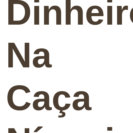
Dinheir
Na
Caça