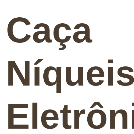
Caça
Níquei
Eletrôn